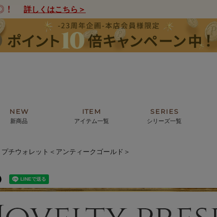
詳しくはこちら＞
NEW
ITEM
SERIES
新商品
アイテム一覧
シリーズ一覧
-｜プチウォレット＜アンティークゴールド＞
クトの絵画からHIRAMEKI.オリジ
薦めの華やかなバッグから、革の上質
モリス
まで。日常にお気に入りのアートを。
ナチュラルな小物まで。
ザコメット
ノヴィア
ルリユール
ミニ財布
カードケース
小さい財布
アートから探す
For ladies
アニマルズ