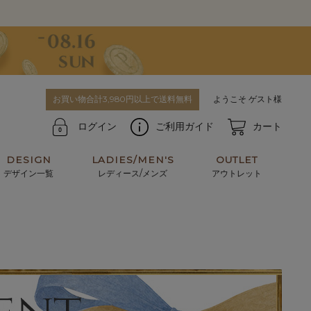
お買い物合計3,980円以上で送料無料
ようこそ ゲスト様
ログイン
ご利用ガイド
カート
DESIGN
LADIES/MEN'S
OUTLET
デザイン一覧
レディース/メンズ
アウトレット
牛革からサメ革などの他にはない希少なレザーま
使うほどに味わい深く育つ男性にお薦めの革小物
で。個性ある本革素材が揃っています。
や、ペアで使えるアイテムも。
パスケース
キーケース
マテリアルから探す
For men's