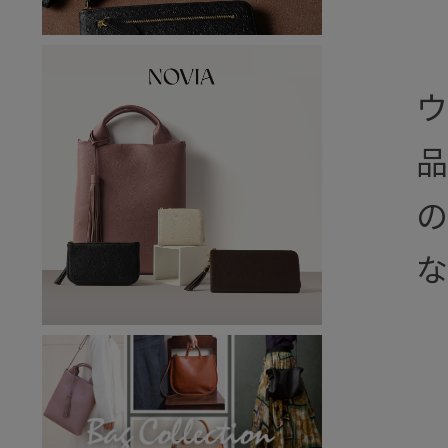
ウ
品
の
な