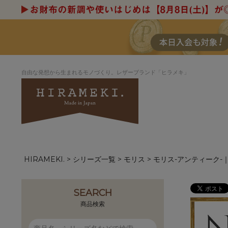
自由な発想から生まれるモノづくり。レザーブランド「ヒラメキ」
HIRAMEKI.
シリーズ一覧
モリス
モリス-アンティーク
アートヌメレザー
ラウンド
デザイナーセレ
お祝いにもお
ナルデザイン
さが楽しめる
ホワイトキャンバス
シーナリーオブ
SEARCH
ブルーアート
シャーク
商品検索
折り財布
長財布
アーキライン
パルム