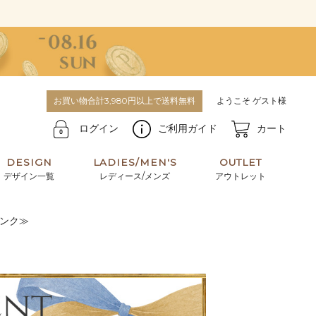
お買い物合計3,980円以上で送料無料
ようこそ ゲスト様
ログイン
ご利用ガイド
カート
DESIGN
LADIES/MEN'S
OUTLET
デザイン一覧
レディース/メンズ
アウトレット
ンク≫
牛革からサメ革などの他にはない希少なレザーま
使うほどに味わい深く育つ男性にお薦めの革小物
で。個性ある本革素材が揃っています。
や、ペアで使えるアイテムも。
パスケース
キーケース
マテリアルから探す
For men's