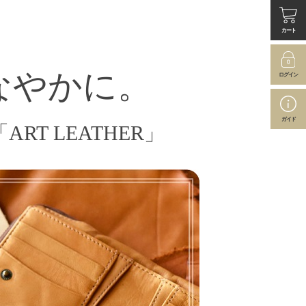
カート
なやかに。
ログイン
ガイド
T LEATHER」