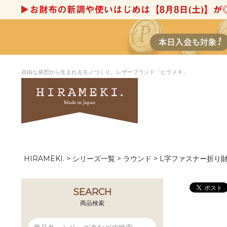
自由な発想から生まれるモノづくり。レザーブランド「ヒラメキ」
HIRAMEKI.
シリーズ一覧
ラウンド
L字ファスナー折り
アートヌメレザー
ラウンド
デザイナーセレ
お祝いにもお
ナルデザイン
さが楽しめる
ホワイトキャンバス
シーナリーオブ
SEARCH
ブルーアート
シャーク
商品検索
折り財布
長財布
アーキライン
パルム