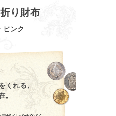
折り財布
ビオラ ピンク
をくれる、
存在。