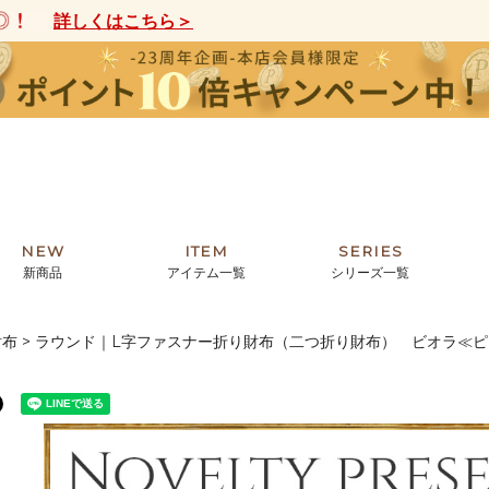
詳しくはこちら＞
NEW
ITEM
SERIES
新商品
アイテム一覧
シリーズ一覧
財布
ラウンド｜L字ファスナー折り財布（二つ折り財布） ビオラ≪ピ
クトの絵画からHIRAMEKI.オリジ
薦めの華やかなバッグから、革の上質
モリス
まで。日常にお気に入りのアートを。
ナチュラルな小物まで。
ザコメット
ノヴィア
ルリユール
ミニ財布
カードケース
小さい財布
アートから探す
For ladies
アニマルズ