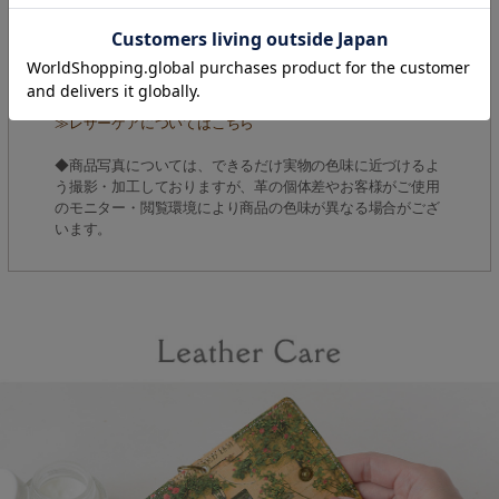
は、すぐに乾いた柔らかい布でお拭き取りください。
◆天然皮革には、動物が元々持っているシワ・ムラ・傷等が
ございます。それが革の特性であり、風合い・味わいですの
で、その旨ご了承くださいませ。
≫HIRAMEKI.で使用している革についてはこちら
≫レザーケアについてはこちら
◆商品写真については、できるだけ実物の色味に近づけるよ
う撮影・加工しておりますが、革の個体差やお客様がご使用
のモニター・閲覧環境により商品の色味が異なる場合がござ
います。