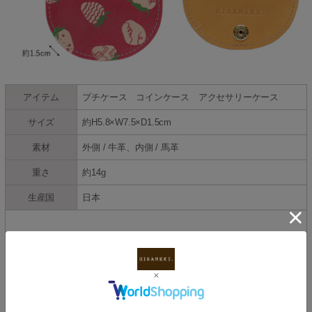
アイテム
プチケース コインケース アクセサリーケース
サイズ
約H5.8×W7.5×D1.5cm
素材
外側 / 牛革、内側 / 馬革
重さ
約14g
生産国
日本
NOTICE!
※必ずお読みください。
◆こちらのプチケースは、天然皮革の性質上、色移り・色落
ち・水染み等に注意が必要です。また、雨・汗等の水分には
細心のご注意をお願いいたします。もし水分が付着した場合