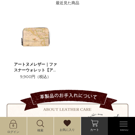
最近見た商品
アートヌメレザー｜ファ
スナーウォレット【アン
ティークマップ】
9,900円（税込）
カート
お気に入り
MENU
検索
ログイン