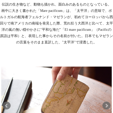
伝説の生き物など、動物も描かれ、面白みのあるものとなっている。
画中に大きく書かれた「Mare pacificum」は、「太平洋」の意味で、ポ
ルトガルの航海者フェルナンド・マゼランが、初めてヨーロッパから西
回りで南アメリカの南端を発見した際、荒れ狂う大西洋と比べて、太平
洋の嵐の無い穏やかさに"平和な海だ"「El mare pacificum」（Pacificの
原語は平和）と、表現した事からその名前が付いた。日本でもマゼラン
の言葉をそのまま直訳した、"太平洋"で浸透した。