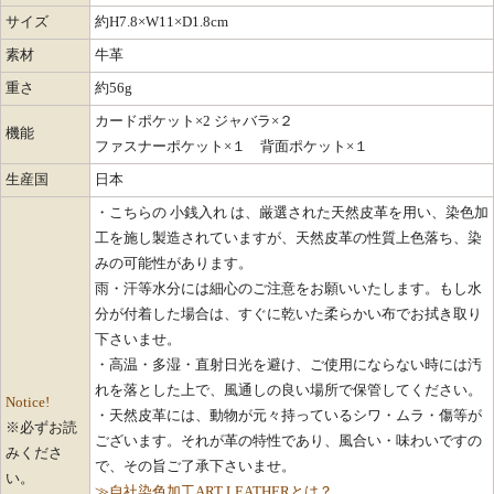
サイズ
約H7.8×W11×D1.8cm
素材
牛革
重さ
約56g
カードポケット×2 ジャバラ×２
機能
ファスナーポケット×１ 背面ポケット×１
生産国
日本
・こちらの 小銭入れ は、厳選された天然皮革を用い、染色加
工を施し製造されていますが、天然皮革の性質上色落ち、染
みの可能性があります。
雨・汗等水分には細心のご注意をお願いいたします。もし水
分が付着した場合は、すぐに乾いた柔らかい布でお拭き取り
下さいませ。
・高温・多湿・直射日光を避け、ご使用にならない時には汚
れを落とした上で、風通しの良い場所で保管してください。
Notice!
・天然皮革には、動物が元々持っているシワ・ムラ・傷等が
※必ずお読
ございます。それが革の特性であり、風合い・味わいですの
みくださ
で、その旨ご了承下さいませ。
い。
≫自社染色加工ART LEATHERとは？