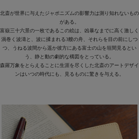
北斎が世界に与えたジャポニズムの影響力は測り知れないもの
がある。
富嶽三十六景の一枚であるこの絵は、凶暴なまでに高く激しく
渦巻く波濤と、波に揉まれる3艘の舟、それらを目の前にしつ
つ、うねる波間から遥か彼方にある富士の山を垣間見るとい
う、静と動の劇的な構図をとっている。
森羅万象をとらえることに生涯を尽くした北斎のアートデザイ
ンはいつの時代にも、見るものに驚きを与える。