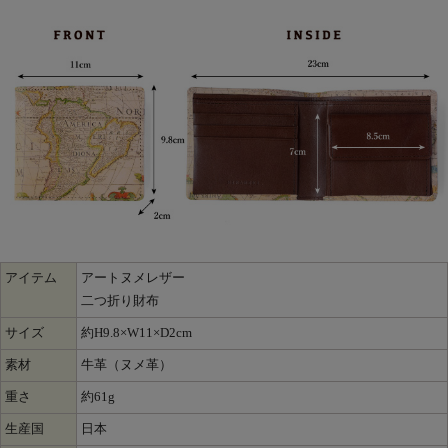
アイテム
アートヌメレザー
二つ折り財布
サイズ
約H9.8×W11×D2cm
素材
牛革（ヌメ革）
重さ
約61g
生産国
日本