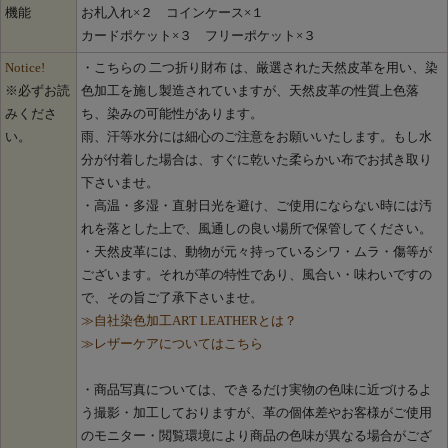
機能
お札入れ×２ コインケース×１
カードポケット×３ フリーポケット×３
Notice!
・こちらの 二つ折り財布 は、厳選された天然皮革を用い、染
※必ずお読
色加工を施し製造されていますが、天然皮革の性質上色落
みくださ
ち、染みの可能性があります。
い。
雨、汗等水分には細心のご注意をお願いいたします。もし水
分が付着した場合は、すぐに乾いた柔らかい布でお拭き取り
下さいませ。
・高温・多湿・直射日光を避け、ご使用にならない時には汚
れを落とした上で、風通しの良い場所で保管してください。
・天然皮革には、動物が元々持っているシワ・ムラ・傷等が
ございます。それが革の特性であり、風合い・味わいですの
で、その旨ご了承下さいませ。
≫自社染色加工ART LEATHERとは？
≫レザーケアについてはこちら
・商品写真については、できるだけ実物の色味に近づけるよ
う撮影・加工しておりますが、革の個体差やお客様がご使用
のモニター・閲覧環境により商品の色味が異なる場合がござ