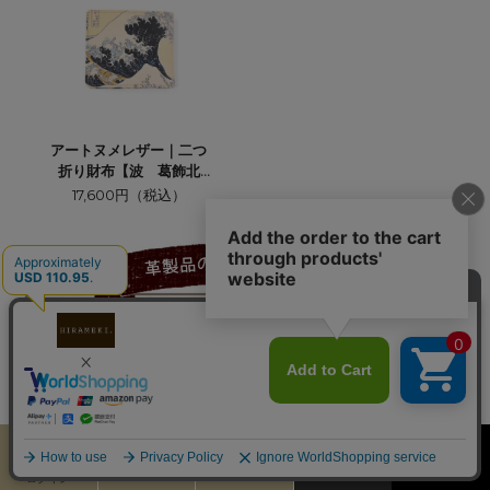
アートヌメレザー｜二つ
折り財布【波 葛飾北
斎】
17,600円（税込）
カート
お気に入り
MENU
検索
ログイン