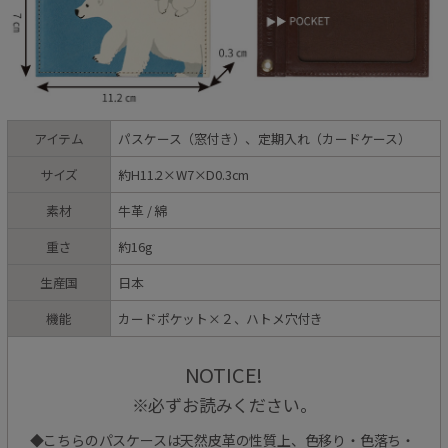
アイテム
パスケース（窓付き）、定期入れ（カードケース）
サイズ
約H11.2×W7×D0.3cm
素材
牛革 / 綿
重さ
約16g
生産国
日本
機能
カードポケット×２、ハトメ穴付き
NOTICE!
※必ずお読みください。
◆こちらのパスケースは天然皮革の性質上、色移り・色落ち・