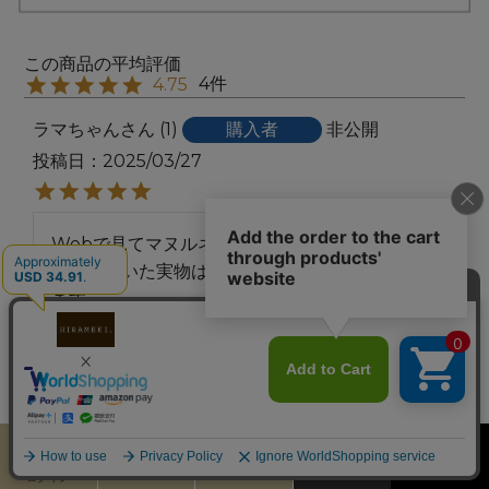
4
4.75
ラマちゃん
1
購入者
非公開
投稿日
2025/03/27
Webで見てマヌルネコの太々しい可愛さに一目
惚れ。届いた実物はもっと可愛いです。大切にし
ます。
Twilight
2
購入者
非公開
投稿日
2025/02/27
カート
お気に入り
MENU
検索
ログイン