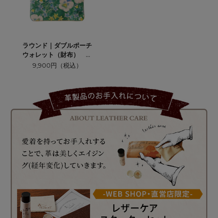
ラウンド｜ダブルポーチ
ウォレット（財布） ビ
オラ≪ブルー≫
9,900円（税込）