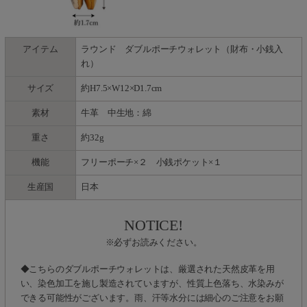
アイテム
ラウンド ダブルポーチウォレット（財布・小銭入
れ）
サイズ
約H7.5×W12×D1.7cm
素材
牛革 中生地：綿
重さ
約32g
機能
フリーポーチ×２ 小銭ポケット×１
生産国
日本
NOTICE!
※必ずお読みください。
◆こちらのダブルポーチウォレットは、厳選された天然皮革を用
い、染色加工を施し製造されていますが、性質上色落ち、水染みが
できる可能性がございます。雨、汗等水分には細心のご注意をお願