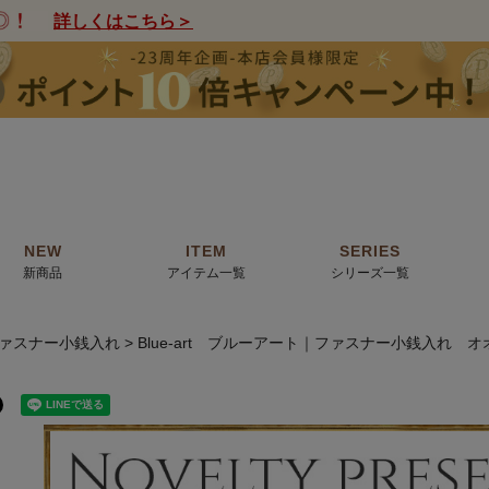
詳しくはこちら＞
NEW
ITEM
SERIES
新商品
アイテム一覧
シリーズ一覧
ァスナー小銭入れ
Blue-art ブルーアート｜ファスナー小銭入れ 
クトの絵画からHIRAMEKI.オリジナ
薦めの華やかなバッグから、革の上質
モリス
で。日常にお気に入りのアートを。
ナチュラルな小物まで。
ザコメット
ノヴィア
ルリユール
ミニ財布
カードケース
小さい財布
アートから探す
For ladies
アニマルズ