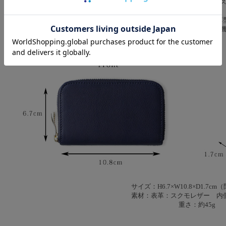
ファスナーを開くと広がる、白と青のコントラ
中の仕様は大小2つのジャバラポケットに、薄
必要なものだけをスマートに持ち歩く
サイズ：H6.7×W10.8×D1.7c
素材：表革：スクモレザー 内
重さ：約45g