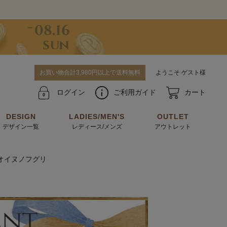
お買い物合計3,980円以上で送料無料
ようこそ ゲスト様
ログイン
ご利用ガイド
カート
DESIGN
LADIES/MEN'S
OUTLET
デザイン一覧
レディース/メンズ
アウトレット
オオイヌノフグリ
牛革からサメ革などの他にはない希少なレザーま
使うほどに味わい深く育つ男性にお薦めの革小物
で。個性ある本革素材が揃っています。
や、ペアで使えるアイテムも。
パスケース
キーケース
マテリアルから探す
For men's