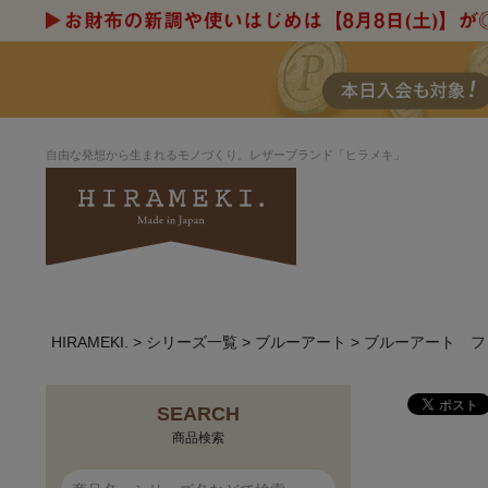
自由な発想から生まれるモノづくり。レザーブランド「ヒラメキ」
HIRAMEKI.
シリーズ一覧
ブルーアート
ブルーアート フ
アートヌメレザー
ラウンド
デザイナーセレ
お祝いにもお
ルデザインま
さが楽しめる
ホワイトキャンバス
シーナリーオブ
SEARCH
ブルーアート
シャーク
商品検索
折り財布
長財布
アーキライン
パルム