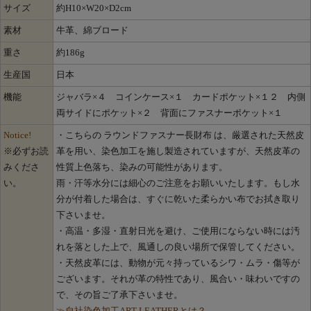
サイズ
約H10×W20×D2cm
素材
牛革、綿ブロード
重さ
約186g
生産国
日本
機能
ジャバラ×４ コインケース×１ カードポケット×１２ 内側
両サイドにポケット×２ 背面にファスナーポケット×１
Notice!
・こちらの ラウンドファスナー長財布 は、厳選された天然皮
※必ずお読
革を用い、染色加工を施し製造されていますが、天然皮革の
みくださ
性質上色落ち、染みの可能性があります。
い。
雨・汗等水分には細心のご注意をお願いいたします。もし水
分が付着した場合は、すぐに乾いた柔らかい布でお拭き取り
下さいませ。
・高温・多湿・直射日光を避け、ご使用にならない時には汚
れを落とした上で、風通しの良い場所で保管してください。
・天然皮革には、動物が元々持っているシワ・ムラ・傷等が
ございます。それが革の特性であり、風合い・味わいですの
で、その旨ご了承下さいませ。