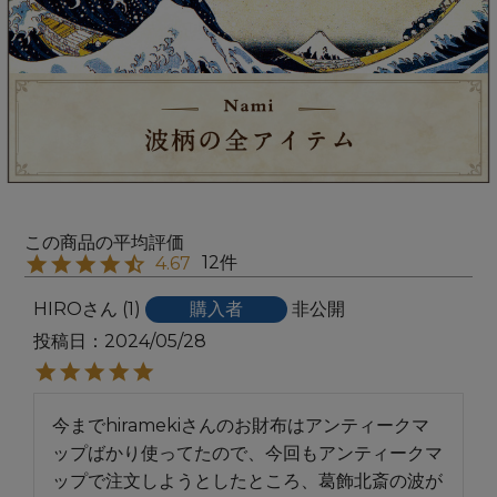
12
4.67
HIRO
1
購入者
非公開
投稿日
2024/05/28
今までhiramekiさんのお財布はアンティークマ
ップばかり使ってたので、今回もアンティークマ
ップで注文しようとしたところ、葛飾北斎の波が