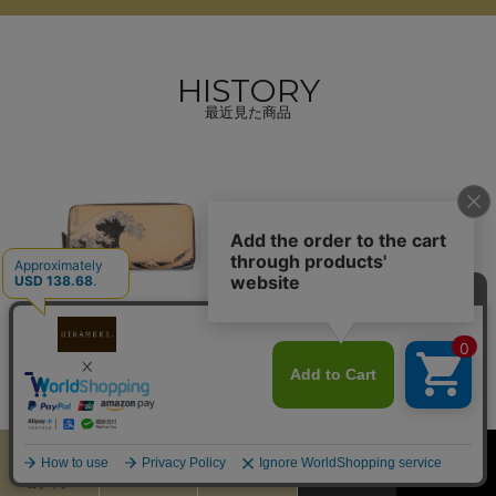
HISTORY
最近見た商品
アートヌメレザー｜ラウ
ンドファスナー長財布
【波 葛飾北斎】
22,000円（税込）
カート
お気に入り
MENU
検索
ログイン