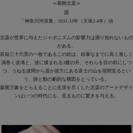
≪葛飾北斎≫
波
「神奈川沖浪裏」1831-33年（天保2-4年）頃
北斎が世界に与えたジャポニズムの影響力は測り知れないもの
がある。
富嶽三十六景の一枚であるこの絵は、凶暴なまでに高く激しく
渦巻く波濤と、波に揉まれる3艘の舟、それらを目の前にしつ
つ、うねる波間から遥か彼方にある富士の山を垣間見るとい
う、静と動の劇的な構図をとっている。
森羅万象をとらえることに生涯を尽くした北斎のアートデザイ
ンはいつの時代にも、見るものに驚きを与える。