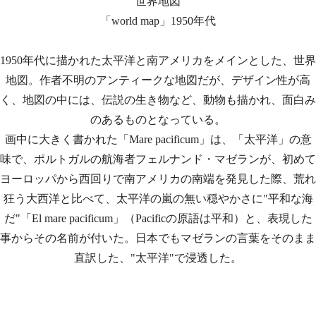
世界地図
「world map」1950年代
1950年代に描かれた太平洋と南アメリカをメインとした、世界
地図。作者不明のアンティークな地図だが、デザイン性が高
く、地図の中には、伝説の生き物など、動物も描かれ、面白み
のあるものとなっている。
画中に大きく書かれた「Mare pacificum」は、「太平洋」の意
味で、ポルトガルの航海者フェルナンド・マゼランが、初めて
ヨーロッパから西回りで南アメリカの南端を発見した際、荒れ
狂う大西洋と比べて、太平洋の嵐の無い穏やかさに"平和な海
だ"「El mare pacificum」（Pacificの原語は平和）と、表現した
事からその名前が付いた。日本でもマゼランの言葉をそのまま
直訳した、"太平洋"で浸透した。