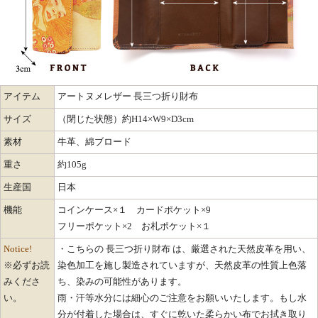
アイテム
アートヌメレザー 長三つ折り財布
サイズ
（閉じた状態）約H14×W9×D3cm
素材
牛革、綿ブロード
重さ
約105g
生産国
日本
機能
コインケース×１ カードポケット×9
フリーポケット×2 お札ポケット×１
Notice!
・こちらの 長三つ折り財布 は、厳選された天然皮革を用い、
※必ずお読
染色加工を施し製造されていますが、天然皮革の性質上色落
みくださ
ち、染みの可能性があります。
い。
雨・汗等水分には細心のご注意をお願いいたします。もし水
分が付着した場合は、すぐに乾いた柔らかい布でお拭き取り