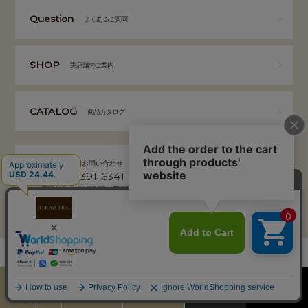
Question
よくあるご質問
SHOP
実店舗のご案内
CATALOG
商品カタログ
お客様専用お問い合わせ
MAIL
06-6391-6341
お問い合わせフォーム
24時間受付
電話受付：平日10:00～17:00
弊社から返信がないお客様へ
（土日祝を除く）
HIRAMEKI. 本社 通販事業部
〒532-0004 大阪市淀川区西宮原2-7-50 YSサクラビル B1F
株式会社サクラ衣料 HIRAMEKI.事業部
カート
お気に入り
MENU
検索
ログイン