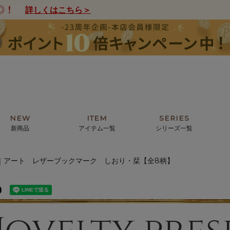
詳しくはこちら＞
NEW
ITEM
SERIES
新商品
アイテム一覧
シリーズ一覧
｜アート レザーブックマーク しおり・栞【全8柄】
クトの絵画からHIRAMEKI.オリジ
薦めの華やかなバッグから、革の上質
モリス
まで。日常にお気に入りのアートを。
ナチュラルな小物まで。
ザコメット
ノヴィア
ルリユール
ミニ財布
カードケース
小さい財布
アートから探す
For ladies
アニマルズ