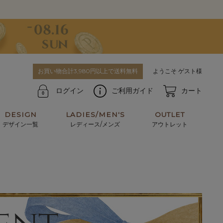
お買い物合計3,980円以上で送料無料
ようこそ ゲスト様
ログイン
ご利用ガイド
カート
DESIGN
LADIES/MEN'S
OUTLET
デザイン一覧
レディース/メンズ
アウトレット
牛革からサメ革などの他にはない希少なレザーま
使うほどに味わい深く育つ男性にお薦めの革小物
で。個性ある本革素材が揃っています。
や、ペアで使えるアイテムも。
パスケース
キーケース
マテリアルから探す
For men's