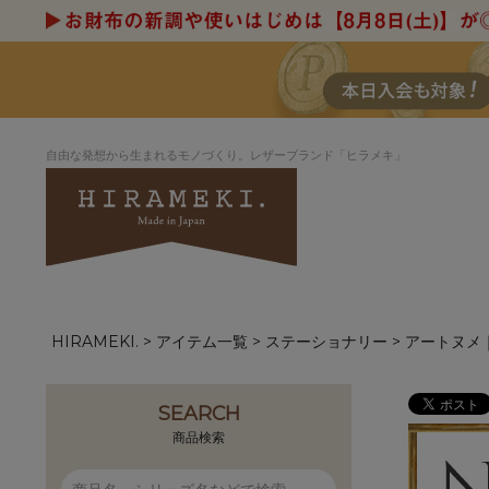
自由な発想から生まれるモノづくり。レザーブランド「ヒラメキ」
HIRAMEKI.
アイテム一覧
ステーショナリー
アートヌメ
アートヌメレザー
ラウンド
デザイナーセレ
お祝いにもお
ナルデザイン
さが楽しめる
ホワイトキャンバス
シーナリーオブ
SEARCH
ブルーアート
シャーク
商品検索
折り財布
長財布
アーキライン
パルム