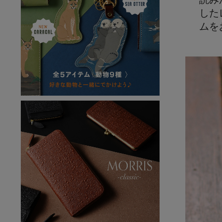
した
ムを