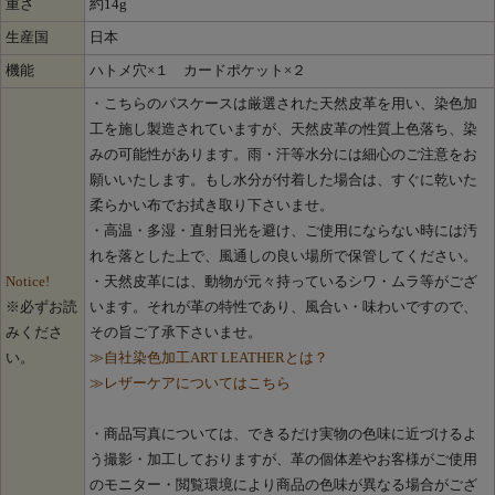
重さ
約14g
生産国
日本
機能
ハトメ穴×１ カードポケット×２
・こちらのパスケースは厳選された天然皮革を用い、染色加
工を施し製造されていますが、天然皮革の性質上色落ち、染
みの可能性があります。雨・汗等水分には細心のご注意をお
願いいたします。もし水分が付着した場合は、すぐに乾いた
柔らかい布でお拭き取り下さいませ。
・高温・多湿・直射日光を避け、ご使用にならない時には汚
れを落とした上で、風通しの良い場所で保管してください。
Notice!
・天然皮革には、動物が元々持っているシワ・ムラ等がござ
※必ずお読
います。それが革の特性であり、風合い・味わいですので、
みくださ
その旨ご了承下さいませ。
い。
≫自社染色加工ART LEATHERとは？
≫レザーケアについてはこちら
・商品写真については、できるだけ実物の色味に近づけるよ
う撮影・加工しておりますが、革の個体差やお客様がご使用
のモニター・閲覧環境により商品の色味が異なる場合がござ