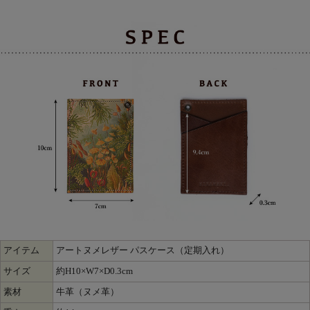
アイテム
アートヌメレザー パスケース（定期入れ）
サイズ
約H10×W7×D0.3cm
素材
牛革（ヌメ革）