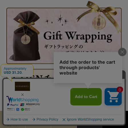
◆HIRAMEKI.はギフトにも喜ばれています◆
カート
お気に入り
MENU
検索
ご入学、ご進学、ご結婚、お誕生日、母の日、父の日、敬老の日、バ
ログイン