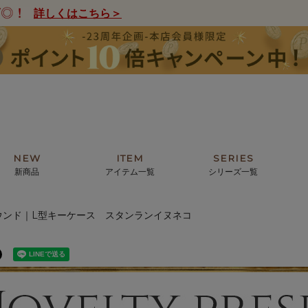
詳しくはこちら＞
NEW
ITEM
SERIES
新商品
アイテム一覧
シリーズ一覧
ウンド｜L型キーケース スタンランイヌネコ
クトの絵画からHIRAMEKI.オリジ
薦めの華やかなバッグから、革の上質
モリス
まで。日常にお気に入りのアートを。
ナチュラルな小物まで。
ザコメット
ノヴィア
ルリユール
ミニ財布
カードケース
小さい財布
アートから探す
For ladies
アニマルズ