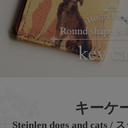
キーケ
Steinlen dogs and ca