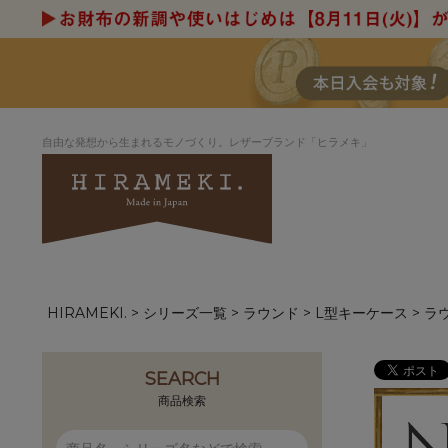
自由な発想から生まれるモノづくり。レザーブランド「ヒラメキ」
HIRAMEKI.
シリーズ一覧
ラウンド
L型キーケース
ラ
アートヌメレザー
ラウンド
デザイナーセレ
お祝いにもお
ナルデザイン
さが楽しめる
ホワイトキャンバス
シーナリーオブ
SEARCH
ブルーアート
シャーク
商品検索
折り財布
長財布
アーキライン
パルム