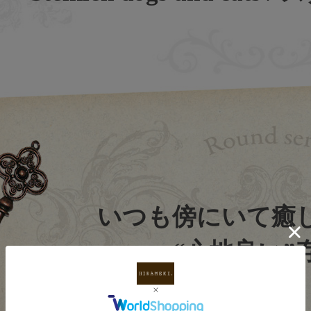
いつも傍にいて癒
“心地良い”