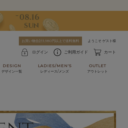
お買い物合計3,980円以上で送料無料
ようこそ ゲスト様
ログイン
ご利用ガイド
カート
DESIGN
LADIES/MEN'S
OUTLET
デザイン一覧
レディース/メンズ
アウトレット
牛革からサメ革などの他にはない希少なレザーま
使うほどに味わい深く育つ男性にお薦めの革小物
で。個性ある本革素材が揃っています。
や、ペアで使えるアイテムも。
パスケース
キーケース
マテリアルから探す
For men's