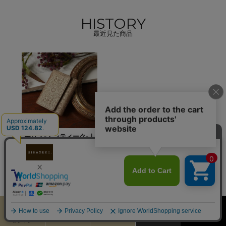
HISTORY
最近見た商品
モリス-アンティーク-｜
プチウォレット＜アンテ
ィークゴールド＞
19,800円（税込）
カート
お気に入り
MENU
検索
ログイン