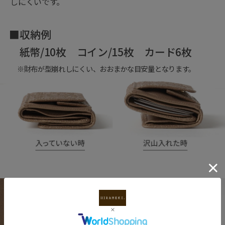
しにくいです。
■収納例
紙幣/10枚 コイン/15枚 カード6枚
※財布が型崩れしにくい、おおまかな目安量となります。