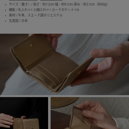
サイズ（重さ）/ 高さ：約7.2cm 幅：約9.7cm 厚み：約2.7cm（約60g）
機能 / 札入れ×1 小銭入れ×1 カードポケット×6
素材 / 牛革、スエード調ポリエステル
生産国 / 日本