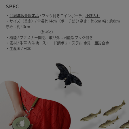
SPEC
・
22周年数量限定品
/ フック付きコインポーチ、
小銭入れ
・サイズ（重さ）/ 全長約14cm（ポーチ部分 高さ：約8cm 幅：約8cm
厚み：約2.3cm
（約49g）
・機能 / ファスナー開閉、取り外し可能なフック付き
・素材 / 牛革 内生地：スエード調ポリエステル 金具：亜鉛合金
・生産国 / 日本