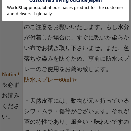
ていますが、天然皮革の性質上色落ち、
染みの可能性があります。水分には細心
のご注意をお願いいたします。もし水分
が付着した場合は、すぐに乾いた柔らか
い布でお拭き取り下さいませ。また、色
落ちや染みを防ぐため、事前に防水スプ
レーのご使用をお薦め致します。
Notice!
防水スプレー60ml≫
※必ず
お読み
・天然皮革には、動物が元々持っている
くださ
シワ・ムラ・傷等がございます。それが
い。
革の特性であり、風合い・味わいですの