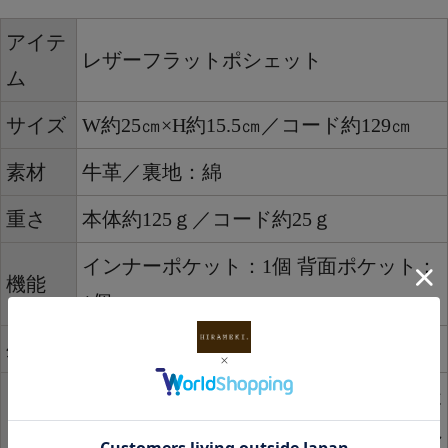
アイテ
レザーフラットポシェット
ム
サイズ
W約25㎝×H約15.5㎝／コード約129㎝
素材
牛革／裏地：綿
重さ
本体約125ｇ／コード約25ｇ
インナーポケット：1個 背面ポケット：
機能
1個
生産国
日本
・こちらのポシェットは、厳選された天
然皮革を用い、染色加工を施し製造され