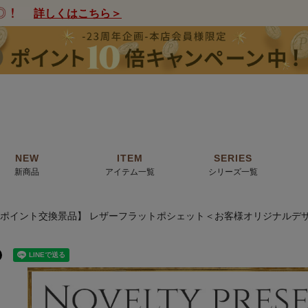
詳しくはこちら＞
NEW
ITEM
SERIES
新商品
アイテム一覧
シリーズ一覧
000ポイント交換景品】 レザーフラットポシェット＜お客様オリジナルデ
クトの絵画からHIRAMEKI.オリジナ
薦めの華やかなバッグから、革の上質
モリス
で。日常にお気に入りのアートを。
ナチュラルな小物まで。
ザコメット
ノヴィア
ルリユール
ミニ財布
カードケース
小さい財布
アートから探す
For ladies
アニマルズ