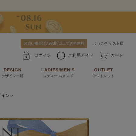
お買い物合計3,980円以上で送料無料
ようこそ ゲスト様
ログイン
ご利用ガイド
カート
DESIGN
LADIES/MEN'S
OUTLET
デザイン一覧
レディース/メンズ
アウトレット
ザイン＞
牛革からサメ革などの他にはない希少なレザーま
使うほどに味わい深く育つ男性にお薦めの革小物
で。個性ある本革素材が揃っています。
や、ペアで使えるアイテムも。
パスケース
キーケース
マテリアルから探す
For men's