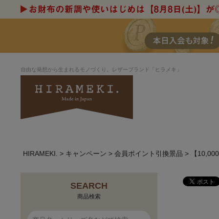
自由な発想から生まれるモノづくり。レザーブランド「ヒラメキ」
HIRAMEKI.
キャンペーン
会員ポイント引換景品
【10,
アートヌメレザー
ラウンド
デザイナーセレ
お祝いにもお
ルデザインま
さが楽しめる
ホワイトキャンバス
シーナリーオブ
SEARCH
ブルーアート
シャーク
商品検索
折り財布
長財布
アーキライン
パルム