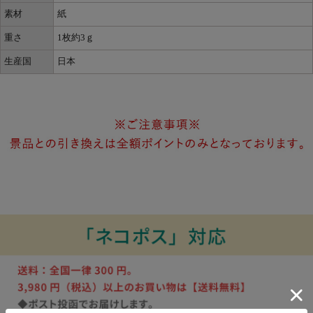
素材
紙
重さ
1枚約3ｇ
生産国
日本