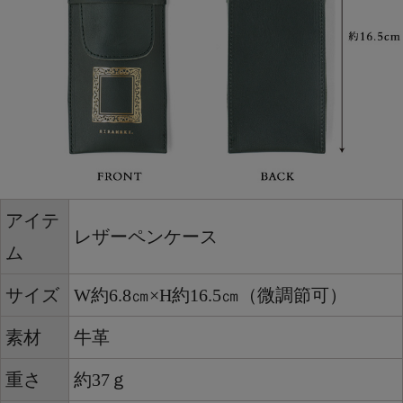
アイテ
レザーペンケース
ム
サイズ
W約6.8㎝×H約16.5㎝（微調節可）
素材
牛革
重さ
約37ｇ