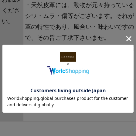
・天然皮革には、動物が元々持っている
くださ
シワ・ムラ・傷等がございます。それが
い。
革の特性であり、風合い・味わいですの
で、その旨ご了承下さいませ。
・革の素材感を活かすため、表面に防傷
加工を施しておりません。その為、製造
工程中 や保管の際の薄い擦り痕やテカ
リが付くことがございます。これらは使
用するにつれ、自然と馴染んでまいりま
すので、ご安心ください。