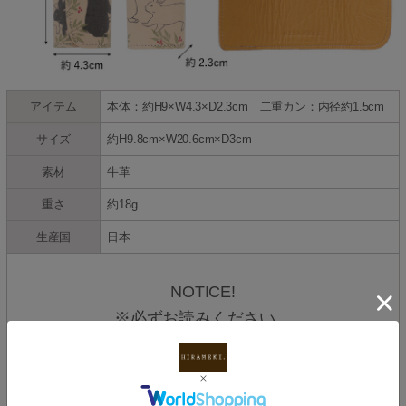
アイテム
本体：約H9×W4.3×D2.3cm 二重カン：内径約1.5cm
サイズ
約H9.8cm×W20.6cm×D3cm
素材
牛革
重さ
約18g
生産国
日本
NOTICE!
※必ずお読みください。
◆こちらのプチキーケースは、天然皮革の性質上、色移り・
色落ち・水染み等に注意が必要です。また、雨・汗等の水分
には細心のご注意をお願いいたします。もし水分が付着した
場合は、すぐに乾いた柔らかい布でお拭き取りください。