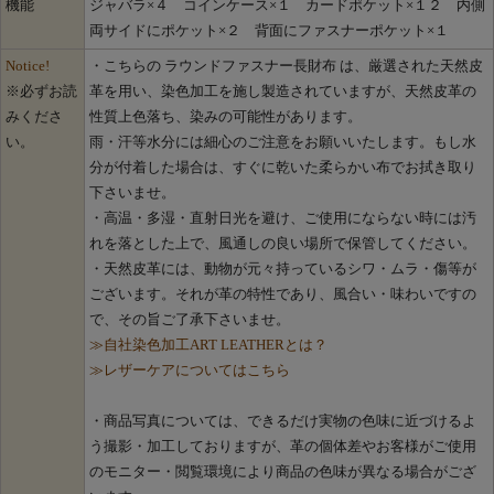
機能
ジャバラ×４ コインケース×１ カードポケット×１２ 内側
両サイドにポケット×２ 背面にファスナーポケット×１
Notice!
・こちらの ラウンドファスナー長財布 は、厳選された天然皮
※必ずお読
革を用い、染色加工を施し製造されていますが、天然皮革の
みくださ
性質上色落ち、染みの可能性があります。
い。
雨・汗等水分には細心のご注意をお願いいたします。もし水
分が付着した場合は、すぐに乾いた柔らかい布でお拭き取り
下さいませ。
・高温・多湿・直射日光を避け、ご使用にならない時には汚
れを落とした上で、風通しの良い場所で保管してください。
・天然皮革には、動物が元々持っているシワ・ムラ・傷等が
ございます。それが革の特性であり、風合い・味わいですの
で、その旨ご了承下さいませ。
≫自社染色加工ART LEATHERとは？
≫レザーケアについてはこちら
・商品写真については、できるだけ実物の色味に近づけるよ
う撮影・加工しておりますが、革の個体差やお客様がご使用
のモニター・閲覧環境により商品の色味が異なる場合がござ