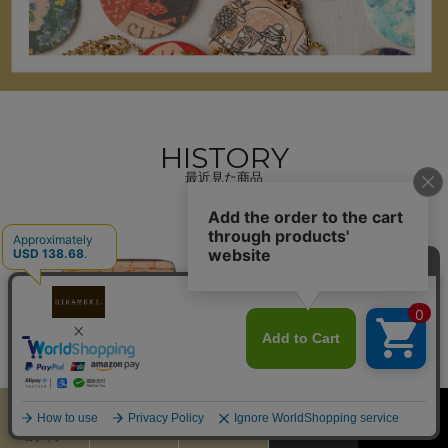
HISTORY
最近見た商品
アートヌメレザー｜ラウ
ンドファスナー長財布
【ノイジーロンドン】
22,000円（税込）
カート
お気に入り
MENU
検索
ログイン