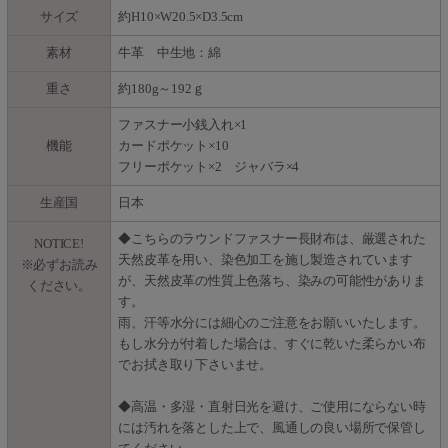
サイズ
約H10×W20.5×D3.5cm
素材
牛革 中生地：綿
重さ
約180g～192ｇ
ファスナー小銭入れ×1
機能
カードポケット×10
フリーポケット×2 ジャバラ×4
生産国
日本
◆こちらのラウンドファスナー長財布は、厳選された
NOTICE!
天然皮革を用い、染色加工を施し製造されています
※必ずお読み
が、天然皮革の性質上色落ち、染みの可能性がありま
ください。
す。
雨、汗等水分には細心のご注意をお願いいたします。
もし水分が付着した場合は、すぐに乾いた柔らかい布
でお拭き取り下さいませ。
◆高温・多湿・直射日光を避け、ご使用にならない時
には汚れを落とした上で、風通しの良い場所で保管し