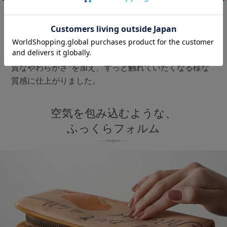
HIRAMEKI.オリジナルの『ART LEATHER』は、牛革に
直接デザインを施すため、革本来の質感を損なうことな
く経年変化を楽しめます。
ラウンドシリーズでは、その「ART LEATHER」に”上
質なやわらかさ”を加え、ずっと触れていたくなる様な
質感に仕上がりました。
空気を包み込むような、
ふっくらフォルム