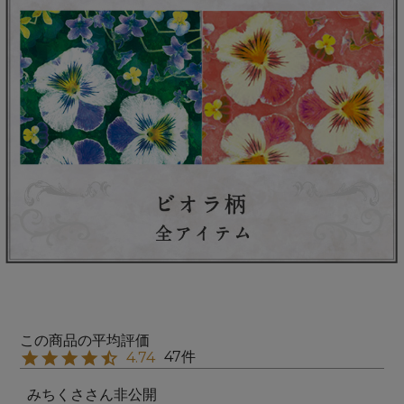
47
4.74
みちくさ
非公開