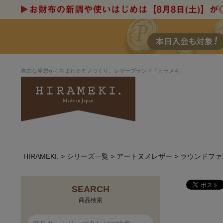
自由な発想から生まれるモノづくり。レザーブランド「ヒラメキ」
HIRAMEKI.
シリーズ一覧
アートヌメレザー
ラウンドファ
アートヌメレザー
ラウンド
デザイナーセレ
お祝いにもお
ルデザインま
さが楽しめる
ホワイトキャンバス
シーナリーオブ
SEARCH
ブルーアート
シャーク
商品検索
折り財布
長財布
アーキライン
パルム