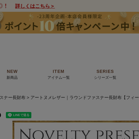
詳しくはこちら＞
NEW
ITEM
SERIES
新商品
アイテム一覧
シリーズ一覧
スナー長財布
アートヌメレザー｜ラウンドファスナー長財布【フィー
クトの絵画からHIRAMEKI.オリジナ
薦めの華やかなバッグから、革の上質
モリス
で。日常にお気に入りのアートを。
ナチュラルな小物まで。
ザコメット
ノヴィア
ルリユール
ミニ財布
カードケース
小さい財布
アートから探す
For ladies
アニマルズ