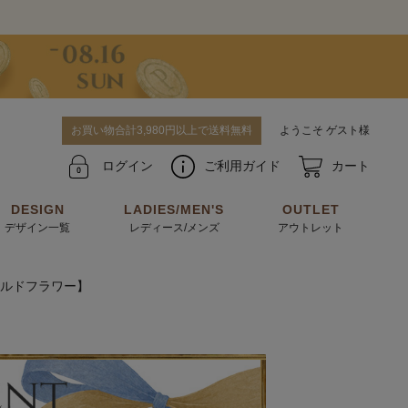
お買い物合計3,980円以上で送料無料
ようこそ ゲスト様
ログイン
ご利用ガイド
カート
DESIGN
LADIES/MEN'S
OUTLET
デザイン一覧
レディース/メンズ
アウトレット
ルドフラワー】
牛革からサメ革などの他にはない希少なレザーま
使うほどに味わい深く育つ男性にお薦めの革小物
で。個性ある本革素材が揃っています。
や、ペアで使えるアイテムも。
パスケース
キーケース
マテリアルから探す
For men's