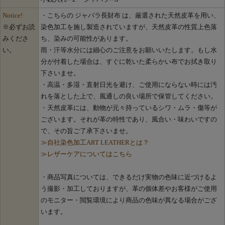
Notice!
・こちらの ジャバラ長財布 は、厳選された天然皮革を用い、
※必ずお読
染色加工を施し製造されていますが、天然皮革の性質上色落
みくださ
ち、染みの可能性があります。
い。
雨・汗等水分には細心のご注意をお願いいたします。もし水
分が付着した場合は、すぐに乾いた柔らかい布でお拭き取り
下さいませ。
・高温・多湿・直射日光を避け、ご使用にならない時には汚
れを落とした上で、風通しの良い場所で保管してください。
・天然皮革には、動物が元々持っているシワ・ムラ・傷等が
ございます。それが革の特性であり、風合い・味わいですの
で、その旨ご了承下さいませ。
≫自社染色加工ART LEATHERとは？
≫レザーケアについてはこちら
・商品写真については、できるだけ実物の色味に近づけるよ
う撮影・加工しておりますが、革の個体差やお客様がご使用
のモニター・閲覧環境により商品の色味が異なる場合がござ
います。