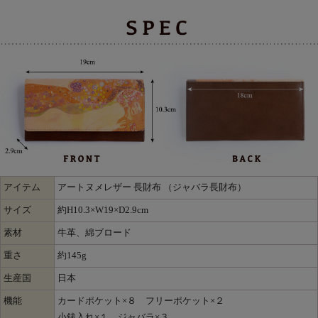
アイテム
アートヌメレザー 長財布 （ジャバラ長財布）
サイズ
約H10.3×W19×D2.9cm
素材
牛革、綿ブロード
重さ
約145g
生産国
日本
機能
カードポケット×８ フリーポケット×２
小銭入れ×１ ジャバラ×３