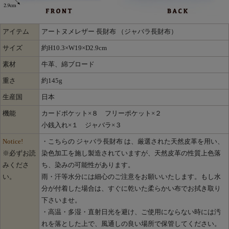
アイテム
アートヌメレザー 長財布 （ジャバラ長財布）
サイズ
約H10.3×W19×D2.9cm
素材
牛革、綿ブロード
重さ
約145g
生産国
日本
機能
カードポケット×８ フリーポケット×２
小銭入れ×１ ジャバラ×３
Notice!
・こちらの ジャバラ長財布 は、厳選された天然皮革を用い、
※必ずお読
染色加工を施し製造されていますが、天然皮革の性質上色落
みくださ
ち、染みの可能性があります。
い。
雨・汗等水分には細心のご注意をお願いいたします。もし水
分が付着した場合は、すぐに乾いた柔らかい布でお拭き取り
下さいませ。
・高温・多湿・直射日光を避け、ご使用にならない時には汚
れを落とした上で、風通しの良い場所で保管してください。