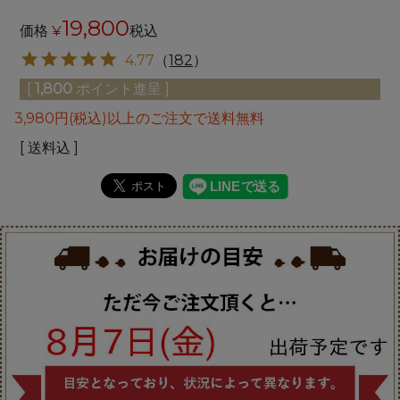
19,800
価格
¥
税込
4.77
（
182
）
[
1,800
ポイント進呈 ]
3,980円(税込)以上のご注文で送料無料
送料込