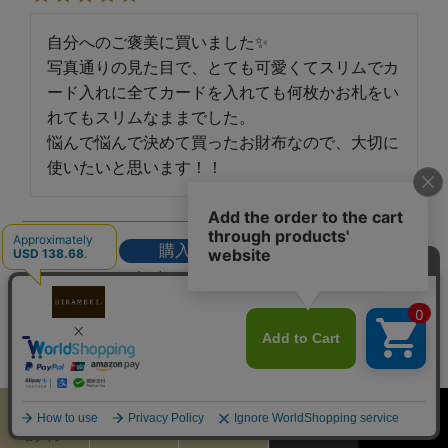
自分へのご褒美に買いました✨

写真通りの見た目で、とても可愛くてスリムでカ
ード入れに全てカードを入れても何枚かお札をい
れてもスリムなままでした。

悩んで悩んで決めて買ったお財布なので、大切に
使いたいと思います！！
まき
1
購入者
非公開
投稿日
2025/12/03
ネット広告で一目惚れして購入

買ってよかったと満足しています

天赦日に使い始めようと思ってるので

それまで楽しみにします😊
カート
お気に入り
MENU
検索
ログイン