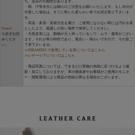
ち、染みの可能性があります。
・雨、汗等水分には細心のご注意をお願いいたします。もし水分が
付着した場合は、すぐに乾いた柔らかい布でお拭き取り下さいま
せ。
・高温・多湿・直射日光を避け、ご使用にならない時には汚れを落
Notice!
とした上で、風通しの良い場所で保管してください。
※必ずお読
・天然皮革には、動物が元々持っているシワ・ムラ・傷等がござい
みくださ
ます。それが革の特性であり、風合い・味わいですので、その旨ご
い。
了承下さいませ。
≫HIRAMEKI.で使用している革についてはこちら
≫レザーケアについてはこちら
・商品写真については、できるだけ実物の色味に近づけるよう撮
影・加工しておりますが、革の個体差やお客様がご使用のモニタ
ー・閲覧環境により商品の色味が異なる場合がございます。