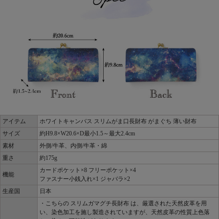
アイテム
ホワイトキャンバス スリムがま口長財布 がまぐち 薄い財布
サイズ
約H9.8×W20.6×D最小1.5～最大2.4cm
素材
外側/牛革、内側/牛革・綿
重さ
約175g
カードポケット×8 フリーポケット×4
機能
ファスナー小銭入れ×1 ジャバラ×2
生産国
日本
・こちらの スリムガマグチ長財布 は、厳選された天然皮革を用
い、染色加工を施し製造されていますが、天然皮革の性質上色落