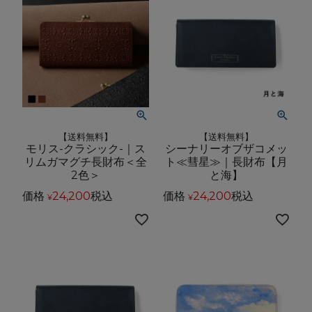
【送料無料】
【送料無料】
モリス-クラシック-｜ス
シーナリーオブザコメッ
リムガマグチ長財布＜全
ト≪彗星≫｜長財布【月
2色＞
と海】
価格
24,200
税込
価格
24,200
税込
¥
¥