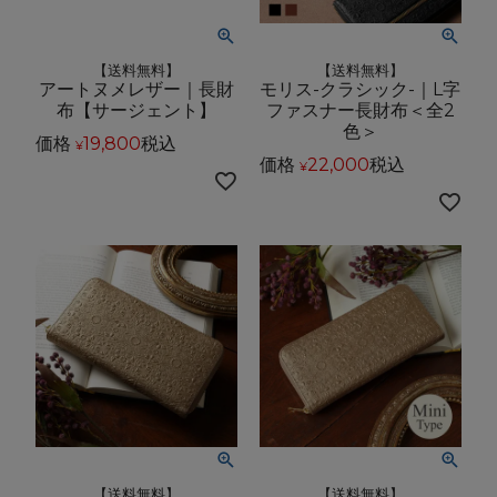
【送料無料】
【送料無料】
アートヌメレザー｜長財
モリス-クラシック-｜L字
布【サージェント】
ファスナー長財布＜全2
色＞
価格
19,800
税込
¥
価格
22,000
税込
¥
【送料無料】
【送料無料】