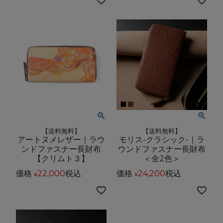
【送料無料】
【送料無料】
アートヌメレザー｜ラウ
モリス-クラシック-｜ラ
ンドファスナー長財布
ウンドファスナー長財布
【クリムト３】
＜全2色＞
価格
22,000
税込
価格
24,200
税込
¥
¥