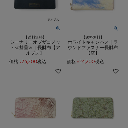
【送料無料】
【送料無料】
シーナリーオブザコメッ
ホワイトキャンバス｜ラ
ト≪彗星≫｜長財布【ア
ウンドファスナー長財布
ルプス】
【空】
価格
24,200
税込
価格
24,200
税込
¥
¥