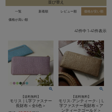
並び替え
一覧
新着順
レビュー順
価格が安い順
価格が高い順
41
件中
1
-
41
件表示
【送料無料】
【送料無料】
モリス｜L字ファスナー
モリス-アンティーク-｜L
長財布＜全6色＞
字ファスナー長財布＜ア
ンティークゴールド＞