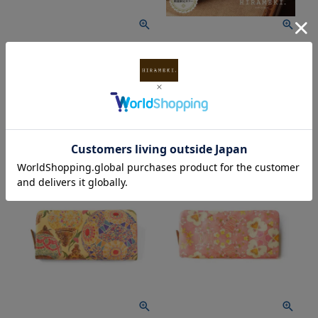
【送料無料】
【2026年猫の日限定カラー】
ラウンド｜ラウンドファ
【送料無料】
ラウンド｜ラウンドファ
スナー長財布 鳥の楽園
スナー長財布 バースデ
価格
22,000
税込
ーキャッツ＜全2色＞
¥
価格
22,000
税込
¥