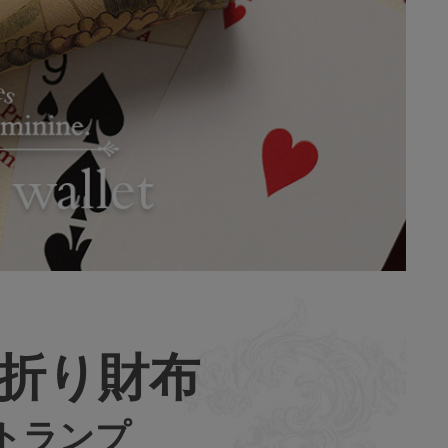
折り財布
s / トランプ