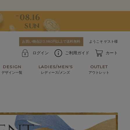
お買い物合計3,980円以上で送料無料
ようこそ ゲスト様
ログイン
ご利用ガイド
カート
DESIGN
LADIES/MEN'S
OUTLET
デザイン一覧
レディース/メンズ
アウトレット
牛革からサメ革などの他にはない希少なレザーま
使うほどに味わい深く育つ男性にお薦めの革小物
で。個性ある本革素材が揃っています。
や、ペアで使えるアイテムも。
パスケース
キーケース
マテリアルから探す
For men's