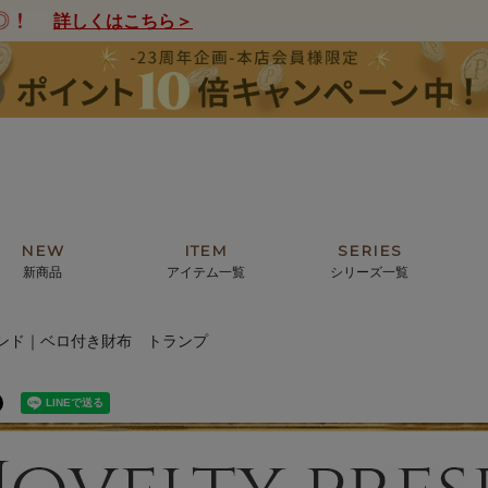
詳しくはこちら＞
NEW
ITEM
SERIES
新商品
アイテム一覧
シリーズ一覧
ンド｜ベロ付き財布 トランプ
クトの絵画からHIRAMEKI.オリジ
薦めの華やかなバッグから、革の上質
モリス
まで。日常にお気に入りのアートを。
ナチュラルな小物まで。
ザコメット
ノヴィア
ルリユール
ミニ財布
カードケース
小さい財布
アートから探す
For ladies
アニマルズ