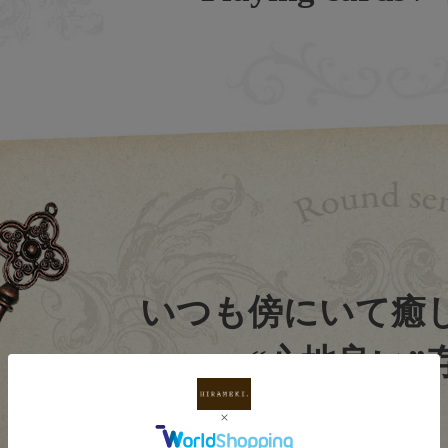
いつも傍にいて癒
“心地良い”