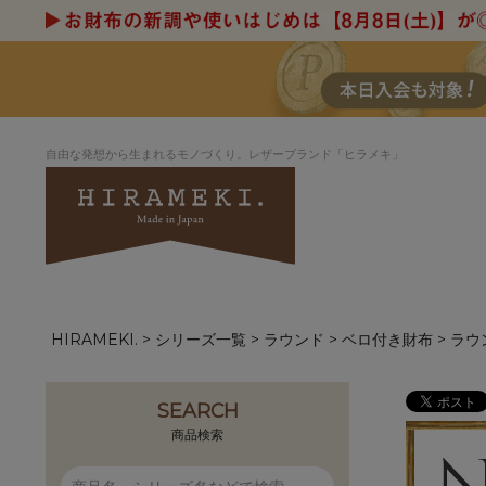
自由な発想から生まれるモノづくり。レザーブランド「ヒラメキ」
HIRAMEKI.
シリーズ一覧
ラウンド
ベロ付き財布
ラウ
アートヌメレザー
ラウンド
デザイナーセレ
お祝いにもお
ナルデザイン
さが楽しめる
ホワイトキャンバス
シーナリーオブ
SEARCH
ブルーアート
シャーク
商品検索
折り財布
長財布
アーキライン
パルム