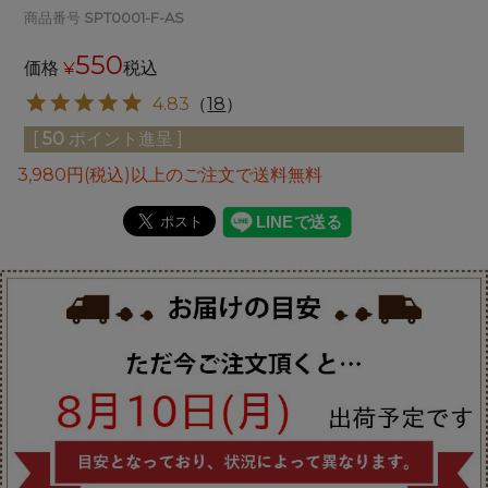
商品番号
SPT0001-F-AS
550
価格
¥
税込
4.83
（
18
）
[
50
ポイント進呈 ]
3,980円(税込)以上のご注文で送料無料