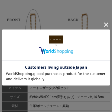
アイテム
アートレザータグ2個セット
サイズ
約H4×W4×D0.1cm(変形もあり) チェーン約14.5cm
素材
牛革/ボールチェーン：真鍮