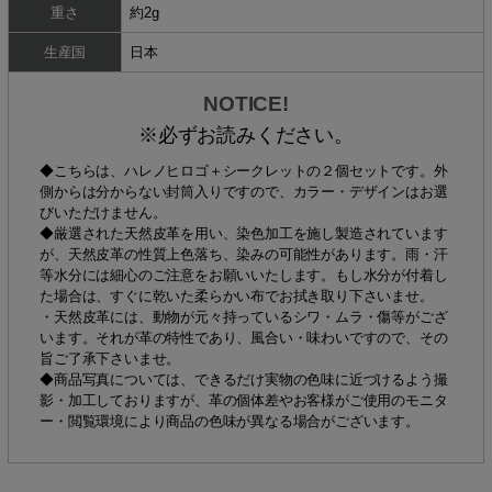
重さ
約2g
生産国
日本
NOTICE!
※必ずお読みください。
◆こちらは、ハレノヒロゴ＋シークレットの２個セットです。外
側からは分からない封筒入りですので、カラー・デザインはお選
びいただけません。
◆厳選された天然皮革を用い、染色加工を施し製造されています
が、天然皮革の性質上色落ち、染みの可能性があります。雨・汗
等水分には細心のご注意をお願いいたします。もし水分が付着し
た場合は、すぐに乾いた柔らかい布でお拭き取り下さいませ。
・天然皮革には、動物が元々持っているシワ・ムラ・傷等がござ
います。それが革の特性であり、風合い・味わいですので、その
旨ご了承下さいませ。
◆商品写真については、できるだけ実物の色味に近づけるよう撮
影・加工しておりますが、革の個体差やお客様がご使用のモニタ
ー・閲覧環境により商品の色味が異なる場合がございます。