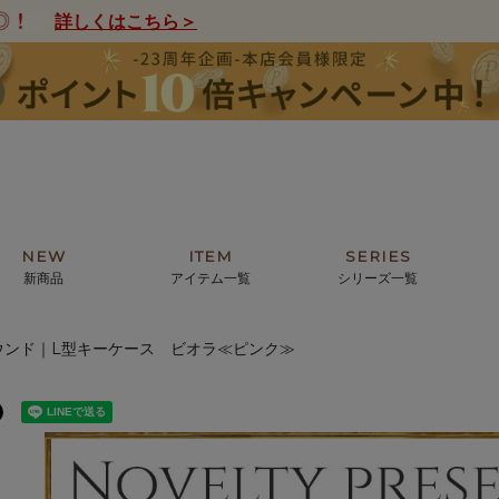
詳しくはこちら＞
NEW
ITEM
SERIES
新商品
アイテム一覧
シリーズ一覧
ウンド｜L型キーケース ビオラ≪ピンク≫
クトの絵画からHIRAMEKI.オリジ
薦めの華やかなバッグから、革の上質
モリス
まで。日常にお気に入りのアートを。
ナチュラルな小物まで。
ザコメット
ノヴィア
ルリユール
ミニ財布
カードケース
小さい財布
アートから探す
For ladies
アニマルズ