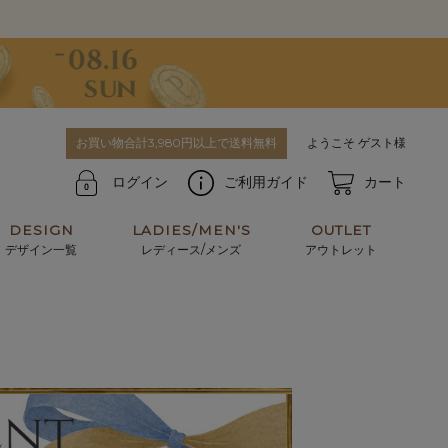
お買い物合計3,980円以上で送料無料
ようこそ ゲスト様
ログイン
ご利用ガイド
カート
DESIGN
LADIES/MEN'S
OUTLET
デザイン一覧
レディース/メンズ
アウトレット
牛革からサメ革などの他にはない希少なレザーま
使うほどに味わい深く育つ男性にお薦めの革小物
で。個性ある本革素材が揃っています。
や、ペアで使えるアイテムも。
パスケース
キーケース
マテリアルから探す
For men's