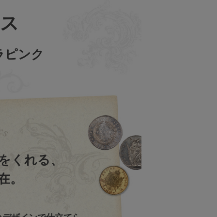
ス
ビオラピンク
をくれる、
存在。