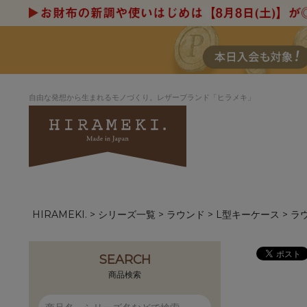
自由な発想から生まれるモノづくり。レザーブランド「ヒラメキ」
HIRAMEKI.
シリーズ一覧
ラウンド
L型キーケース
ラ
アートヌメレザー
ラウンド
デザイナーセレ
お祝いにもお
ナルデザイン
さが楽しめる
ホワイトキャンバス
シーナリーオブ
SEARCH
ブルーアート
シャーク
商品検索
折り財布
長財布
アーキライン
パルム