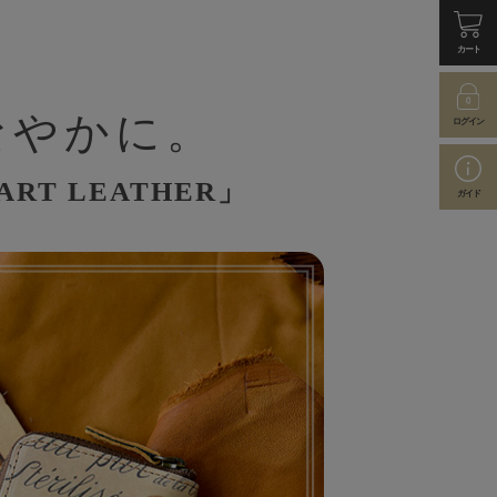
カート
なやかに。
ログイン
T LEATHER」
ガイド