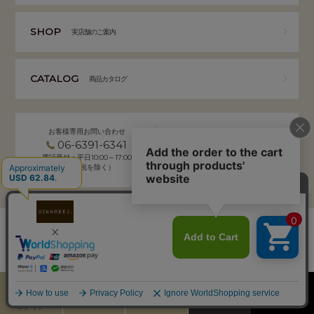
SHOP
実店舗のご案内
CATALOG
商品カタログ
お客様専用お問い合わせ
MAIL
06-6391-6341
お問い合わせフォーム
24時間受付
電話受付：平日10:00～17:00
弊社から返信がないお客様へ
（土日祝を除く）
HIRAMEKI. 本社 通販事業部
〒532-0004 大阪市淀川区西宮原2-7-50 YSサクラビル B1F
株式会社サクラ衣料 HIRAMEKI.事業部
個人情報の取り扱いについて
｜
会社概要
カート
お気に入り
MENU
検索
ログイン