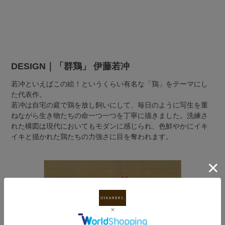
DESIGN｜「群鶏」 伊藤若冲
若冲といえばこの絵！というくらい有名な「鶏」をテーマにし
た代表作。
若冲は自宅の庭で鶏を放し飼いにして、毎日のように写生を重
ねながら生き物たちの命一つ一つを丁寧に描きました。洗練さ
れた構図は現代においてもモダンに感じられ、色鮮やかにイキ
イキと描かれた鶏たちの力強さに目を奪われます。