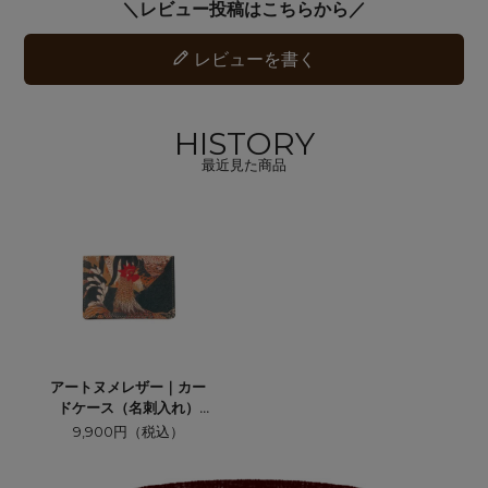
レビューを書く
HISTORY
最近見た商品
アートヌメレザー｜カー
ドケース（名刺入れ）
【群鶏 伊藤若冲】
9,900円（税込）