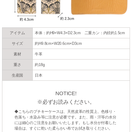
アイテム
本体：約H9×W4.3×D2.3cm 二重カン：内径約1.5cm
サイズ
約H9.8cm×W20.6cm×D3cm
素材
牛革
重さ
約18g
生産国
日本
NOTICE!
※必ずお読みください。
◆こちらのプチキーケースは、天然皮革の性質上、色移り・
色落ち・水染み等に注意が必要です。また、雨・汗等の水分
には細心のご注意をお願いいたします。もし水分が付着した
場合は、すぐに乾いた柔らかい布でお拭き取りください。