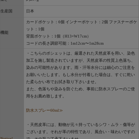
生産国
日本
カードポケット：6個 インナーポケット：2個 ファスナーポケ
ット：1個
機能
背面ポケット：1個（H13×W17cm）
コードの長さ調節可能：1m12cm〜1m28cm
・こちらのポシェットは、厳選された天然皮革を用い、染色
加工を施し製造されていますが、天然皮革の性質上色落ち、
染みの可能性があります。雨・汗等水分には細心のご注意を
お願いいたします。もし水分が付着した場合は、すぐに乾い
た柔らかい布でお拭き取り下さいませ。
また、色落ちや染みを防ぐため、事前に防水スプレーのご使
用をお薦め致します。
防水スプレー60ml≫
・天然皮革には、動物が元々持っているシワ・ムラ・傷等が
ございます。それが革の特性であり、風合い・味わいですの
Notice!
で、その旨ご了承下さいませ。