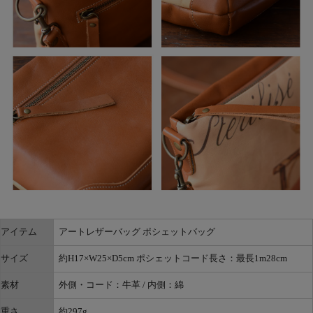
アイテム
アートレザーバッグ ポシェットバッグ
サイズ
約H17×W25×D5cm ポシェットコード長さ：最長1m28cm
素材
外側・コード：牛革 / 内側：綿
重さ
約297g