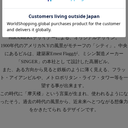
HIRAMEKI. designer original
2010/10
HIRAMEKI.デザイナーによる、オリジナルデザイン。
1900年代のアメリカN.Yの風景がモチーフの「シティ」。中央
にあるビルは、建築家Ernest Flaggが、ミシン製造メーカー
「SINGER」の本社とし て設計した高層ビル。
また、ある方向から見ると鉄板のように薄く見える、フラッ
ト・アイアンビルや、メトロポリタン・ライフ・タワー等を一
望する事が出来ます。
この時代に「摩天楼」という言葉が生まれ、使われるようにな
ったそう。過去の時代の風景から、近未来へとつながる想像力
をかきたてられ るデザインです。