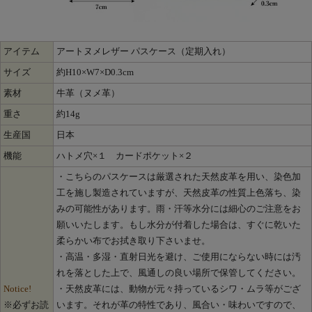
アイテム
アートヌメレザー パスケース（定期入れ）
サイズ
約H10×W7×D0.3cm
素材
牛革（ヌメ革）
重さ
約14g
生産国
日本
機能
ハトメ穴×１ カードポケット×２
・こちらのパスケースは厳選された天然皮革を用い、染色加
工を施し製造されていますが、天然皮革の性質上色落ち、染
みの可能性があります。雨・汗等水分には細心のご注意をお
願いいたします。もし水分が付着した場合は、すぐに乾いた
柔らかい布でお拭き取り下さいませ。
・高温・多湿・直射日光を避け、ご使用にならない時には汚
れを落とした上で、風通しの良い場所で保管してください。
Notice!
・天然皮革には、動物が元々持っているシワ・ムラ等がござ
※必ずお読
います。それが革の特性であり、風合い・味わいですので、