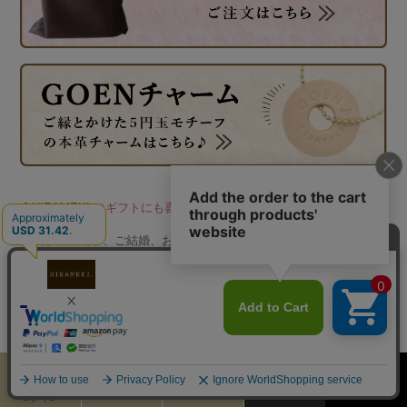
◆HIRAMEKI.はギフトにも喜ばれています◆
ご入学、ご進学、ご結婚、お誕生日、母の日、父の日、敬老の日、バ
レンタインデー、ホワイトデー、クリスマス、還暦祝い、自分へのご
褒美など、シーンに合わせたギフトラッピングもご用意しております
ので、是非ご利用くださいませ。
カート
お気に入り
MENU
検索
ログイン