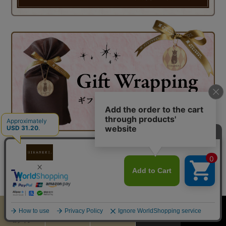
カート
お気に入り
◆HIRAMEKI.はギフトにも喜ばれています◆
MENU
検索
ログイン