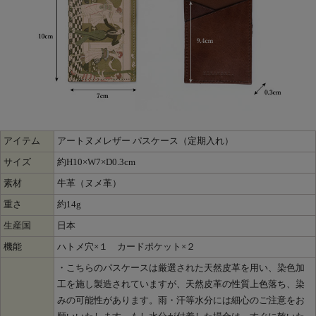
アイテム
アートヌメレザー パスケース（定期入れ）
サイズ
約H10×W7×D0.3cm
素材
牛革（ヌメ革）
重さ
約14g
生産国
日本
機能
ハトメ穴×１ カードポケット×２
・こちらのパスケースは厳選された天然皮革を用い、染色加
工を施し製造されていますが、天然皮革の性質上色落ち、染
みの可能性があります。雨・汗等水分には細心のご注意をお