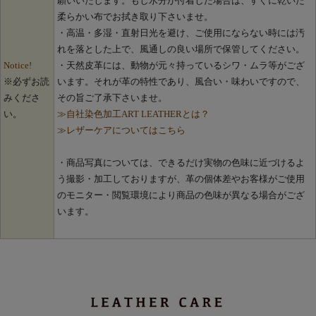
願いいたします。もし水分が付着した場合は、すぐに乾いた
柔らかい布でお拭き取り下さいませ。
・高温・多湿・直射日光を避け、ご使用にならない時には汚
れを落とした上で、風通しの良い場所で保管してください。
Notice!
・天然皮革には、動物が元々持っているシワ・ムラ等がござ
※必ずお読
います。それが革の特性であり、風合い・味わいですので、
みくださ
その旨ご了承下さいませ。
い。
≫自社染色加工ART LEATHERとは？
≫レザーケアについてはこちら
・商品写真については、できるだけ実物の色味に近づけるよ
う撮影・加工しておりますが、革の個体差やお客様がご使用
のモニター・閲覧環境により商品の色味が異なる場合がござ
います。