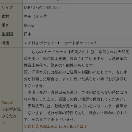
サイズ
約H7.5×W11×D1.5cm
素材
牛革（ヌメ革）
重さ
約35g
生産国
日本
機能
マチ付きポケット×１ カードポケット×３
・こちらの カードケース【名刺入れ】 は、厳選された天然皮
革を用い、染色加工を施し製造されていますが、天然皮革の
性質上色落ち、染みの可能性があります。
雨、汗等水分には細心のご注意をお願いいたします。もし水
分が付着した場合は、すぐに乾いた柔らかい布でお拭き取り
下さいませ。
・高温・多湿・直射日光を避け、ご使用にならない時には汚
れを落とした上で、風通しの良い場所で保管してください。
Notice!
・天然皮革には、動物が元々持っているシワ・ムラ・傷等が
※必ずお読
ございます。それが革の特性であり、風合い・味わいですの
みくださ
で、その旨ご了承下さいませ。
い。
≫自社染色加工ART LEATHERとは？