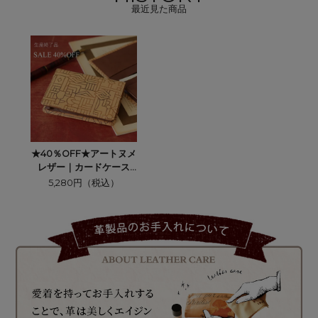
最近見た商品
★40％OFF★アートヌメ
レザー｜カードケース
（名刺入れ）【ザイー
5,280円（税込）
ル】