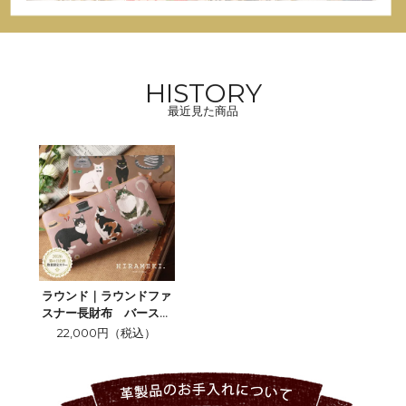
HISTORY
最近見た商品
ラウンド｜ラウンドファ
スナー長財布 バースデ
ーキャッツ＜全2色＞
22,000円（税込）