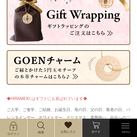
◆HIRAMEKI.はギフトにも喜ばれています◆
ご入学、ご進学、ご結婚、お誕生日、母の日、父の日、敬老の日、バ
レンタインデー、ホワイトデー、クリスマス、還暦祝い、自分へのご
褒美など、シーンに合わせたギフトラッピングもご用意しております
カート
お気に入り
MENU
検索
ので、是非ご利用くださいませ。
ログイン