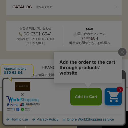
CATALOG
商品カタログ
お客様専用お問い合わせ
MAIL
06-6391-6341
お問い合わせフォーム
24時間受付
電話受付：平日10:00～17:00
弊社から返信がないお客様へ
（土日祝を除く）
HIRAMEKI. 本社 通販事業部
〒532-0004 大阪市淀川区西宮原2-7-50 YSサクラビル B1F
株式会社サクラ衣料 HIRAMEKI.事業部
個人情報の取り扱いについて
｜
会社概要
Copyright (C) HIRAMEKI. All Rights Reserved.
カート
お気に入り
MENU
検索
ログイン