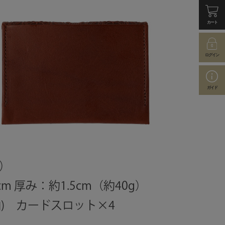
カート
ログイン
ガイド
）
cm 厚み：約1.5cm（約40g）
収納) カードスロット×4