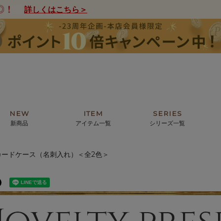
詳しくはこちら＞
NEW
ITEM
SERIES
新商品
アイテム一覧
シリーズ一覧
カードケース（名刺入れ）＜全2色＞
クトの絵画からHIRAMEKI.オリジ
薦めの華やかなバッグから、革の上質
モリス
まで。日常にお気に入りのアートを。
ナチュラルな小物まで。
ザコメット
ノヴィア
ルリユール
ミニ財布
カードケース
小さい財布
アートから探す
For ladies
アニマルズ