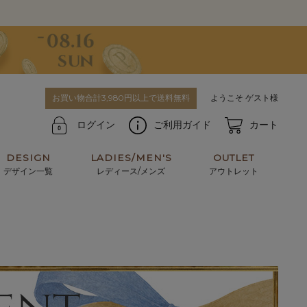
お買い物合計3,980円以上で送料無料
ようこそ ゲスト様
ログイン
ご利用ガイド
カート
DESIGN
LADIES/MEN'S
OUTLET
デザイン一覧
レディース/メンズ
アウトレット
牛革からサメ革などの他にはない希少なレザーま
使うほどに味わい深く育つ男性にお薦めの革小物
で。個性ある本革素材が揃っています。
や、ペアで使えるアイテムも。
パスケース
キーケース
マテリアルから探す
For men's