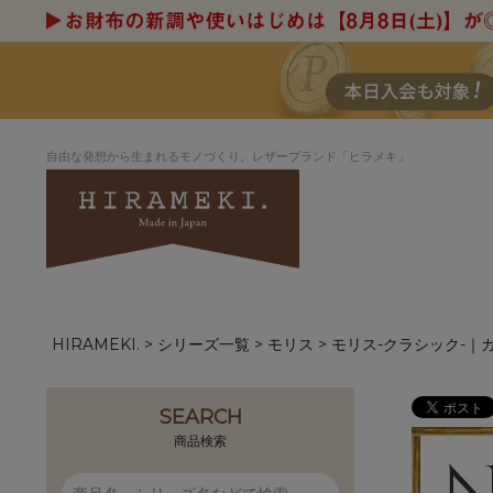
自由な発想から生まれるモノづくり。レザーブランド「ヒラメキ」
HIRAMEKI.
シリーズ一覧
モリス
モリス-クラシック-｜
アートヌメレザー
ラウンド
デザイナーセレ
お祝いにもお
ナルデザイン
さが楽しめる
ホワイトキャンバス
シーナリーオブ
SEARCH
ブルーアート
シャーク
商品検索
折り財布
長財布
アーキライン
パルム