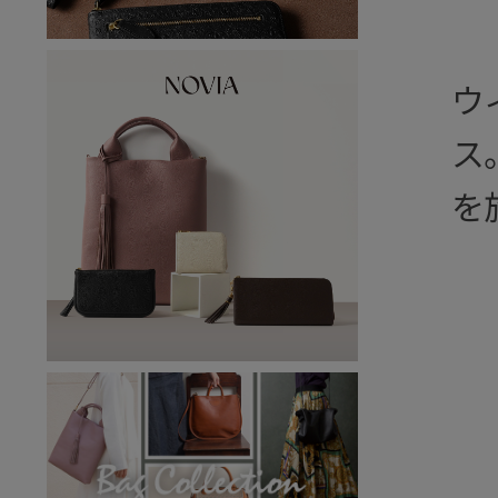
ウ
ス
を