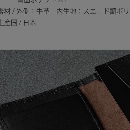
素材 / 外側：牛革 内生地：スエード調ポ
生産国 / 日本