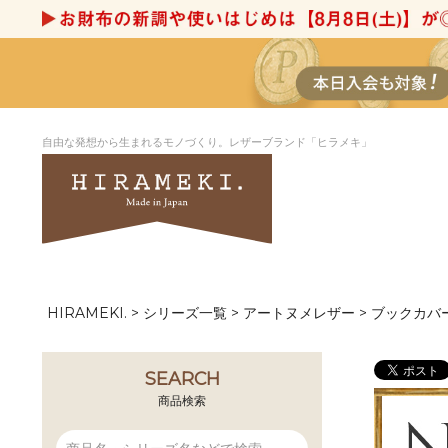
自由な発想から生まれるモノづくり。レザーブランド「ヒラメキ」
HIRAMEKI.
シリーズ一覧
アートヌメレザー
ブックカバ
アートヌメレザー
ラウンド
デザイナーセレ
お祝いにもお
ナルデザイン
さが楽しめる
ホワイトキャンバス
シーナリーオブ
SEARCH
ブルーアート
シャーク
商品検索
折り財布
長財布
アーキライン
パルム