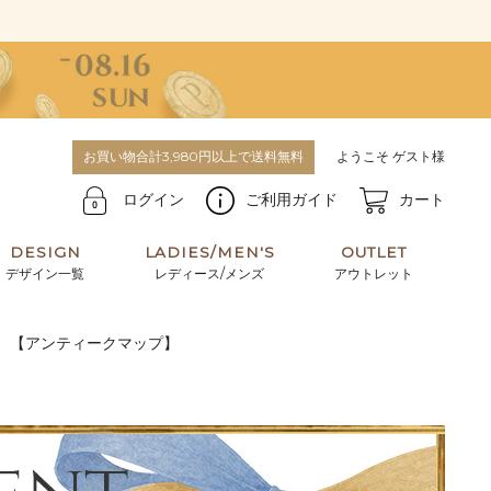
お買い物合計3,980円以上で送料無料
ようこそ ゲスト様
ログイン
ご利用ガイド
カート
DESIGN
LADIES/MEN'S
OUTLET
デザイン一覧
レディース/メンズ
アウトレット
）【アンティークマップ】
牛革からサメ革などの他にはない希少なレザーま
使うほどに味わい深く育つ男性にお薦めの革小物
で。個性ある本革素材が揃っています。
や、ペアで使えるアイテムも。
パスケース
キーケース
マテリアルから探す
For men's