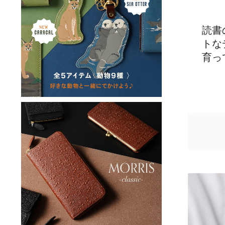
読書
トな
育っ