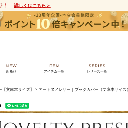
詳しくはこちら＞
NEW
ITEM
SERIES
新商品
アイテム一覧
シリーズ一覧
ー【文庫本サイズ】
アートヌメレザー｜ブックカバー（文庫本サイズ
クトの絵画からHIRAMEKI.オリジ
薦めの華やかなバッグから、革の上質
モリス
まで。日常にお気に入りのアートを。
ナチュラルな小物まで。
ザコメット
ノヴィア
ルリユール
ミニ財布
カードケース
小さい財布
アートから探す
For ladies
アニマルズ