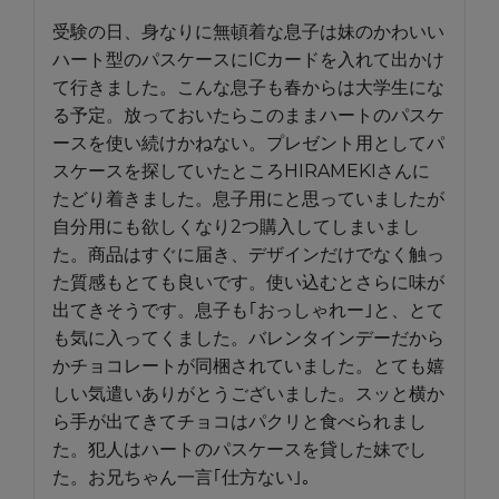
受験の日、身なりに無頓着な息子は妹のかわいい
ハート型のパスケースにICカードを入れて出かけ
て行きました。こんな息子も春からは大学生にな
る予定。放っておいたらこのままハートのパスケ
ースを使い続けかねない。プレゼント用としてパ
スケースを探していたところHIRAMEKIさんに
たどり着きました。息子用にと思っていましたが
自分用にも欲しくなり2つ購入してしまいまし
た。商品はすぐに届き、デザインだけでなく触っ
た質感もとても良いです。使い込むとさらに味が
出てきそうです。息子も｢おっしゃれー｣と、とて
も気に入ってくました。バレンタインデーだから
かチョコレートが同梱されていました。とても嬉
しい気遣いありがとうございました。スッと横か
ら手が出てきてチョコはパクリと食べられまし
た。犯人はハートのパスケースを貸した妹でし
た。お兄ちゃん一言｢仕方ない｣。