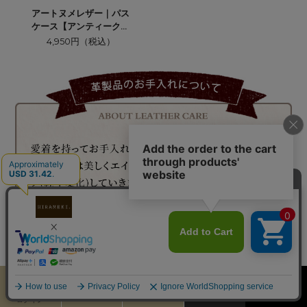
アートヌメレザー｜パス
ケース【アンティークマ
ップ】
4,950円（税込）
カート
お気に入り
MENU
検索
ログイン