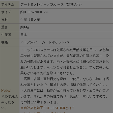
アイテム
アートヌメレザー パスケース（定期入れ）
サイズ
約H10×W7×D0.3cm
素材
牛革（ヌメ革）
重さ
約14g
生産国
日本
機能
ハトメ穴×１ カードポケット×２
・こちらのパスケースは厳選された天然皮革を用い、染色加
工を施し製造されていますが、天然皮革の性質上色落ち、染
みの可能性があります。雨・汗等水分には細心のご注意をお
願いいたします。もし水分が付着した場合は、すぐに乾いた
柔らかい布でお拭き取り下さいませ。
・高温・多湿・直射日光を避け、ご使用にならない時には汚
れを落とした上で、風通しの良い場所で保管してください。
Notice!
・天然皮革には、動物が元々持っているシワ・ムラ等がござ
※必ずお読
います。それが革の特性であり、風合い・味わいですので、
みくださ
その旨ご了承下さいませ。
い。
≫自社染色加工ART LEATHERとは？