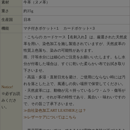
素材
牛革（ヌメ革）
重さ
約35g
生産国
日本
機能
マチ付きポケット×１ カードポケット×３
・こちらの カードケース【名刺入れ】 は、厳選された天然皮
革を用い、染色加工を施し製造されていますが、天然皮革の
性質上色落ち、染みの可能性があります。
雨、汗等水分には細心のご注意をお願いいたします。もし水
分が付着した場合は、すぐに乾いた柔らかい布でお拭き取り
下さいませ。
・高温・多湿・直射日光を避け、ご使用にならない時には汚
れを落とした上で、風通しの良い場所で保管してください。
Notice!
・天然皮革には、動物が元々持っているシワ・ムラ・傷等が
※必ずお読
ございます。それが革の特性であり、風合い・味わいですの
みくださ
で、その旨ご了承下さいませ。
い。
≫自社染色加工ART LEATHERとは？
≫レザーケアについてはこちら