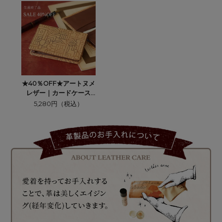
★40％OFF★アートヌメ
レザー｜カードケース
（名刺入れ）【ザイー
5,280円（税込）
ル】