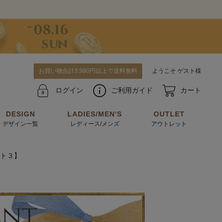
お買い物合計3,980円以上で送料無料
ようこそ ゲスト様
ログイン
ご利用ガイド
カート
DESIGN
LADIES/MEN'S
OUTLET
デザイン一覧
レディース/メンズ
アウトレット
ト３】
牛革からサメ革などの他にはない希少なレザーま
使うほどに味わい深く育つ男性にお薦めの革小物
で。個性ある本革素材が揃っています。
や、ペアで使えるアイテムも。
パスケース
キーケース
マテリアルから探す
For men's