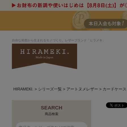
自由な発想から生まれるモノづくり。レザーブランド「ヒラメキ」
HIRAMEKI.
シリーズ一覧
アートヌメレザー
カードケース
アートヌメレザー
ラウンド
デザイナーセレ
お祝いにもお
ルデザインま
さが楽しめる
ホワイトキャンバス
シーナリーオブ
SEARCH
ブルーアート
シャーク
商品検索
折り財布
長財布
アーキライン
パルム