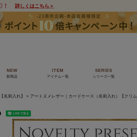
詳しくはこちら＞
NEW
ITEM
SERIES
新商品
アイテム一覧
シリーズ一覧
【名刺入れ】
アートヌメレザー｜カードケース（名刺入れ）【クリム
クトの絵画からHIRAMEKI.オリジナ
薦めの華やかなバッグから、革の上質
モリス
で。日常にお気に入りのアートを。
ナチュラルな小物まで。
ザコメット
ノヴィア
ルリユール
ミニ財布
カードケース
小さい財布
アートから探す
For ladies
アニマルズ