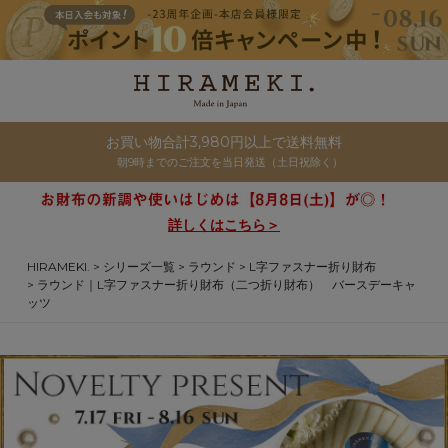
お買い物合計3,980円以上で送料無料
朝9時までのご注文を当日発送（土日祝除く）
詳しくはこちら＞
HIRAMEKI.
シリーズ一覧
ラウンド
L字ファスナー折り財布
ラウンド｜L字ファスナー折り財布（二つ折り財布） バースデーキャ
ッツ