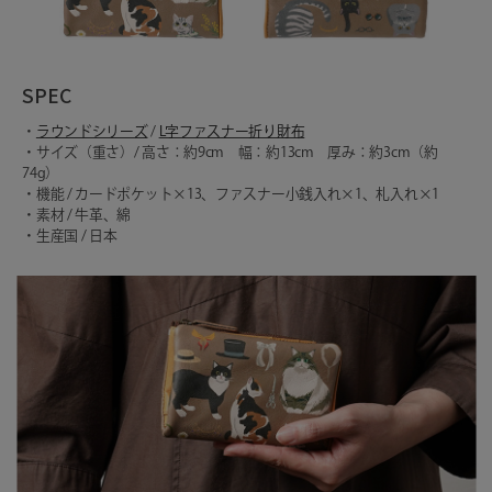
SPEC
・
ラウンドシリーズ
/
L字ファスナー折り財布
・サイズ（重さ）/ 高さ：約9cm 幅：約13cm 厚み：約3cm（約
74g）
・機能 / カードポケット×13、ファスナー小銭入れ×1、札入れ×1
・素材 / 牛革、綿
・生産国 / 日本