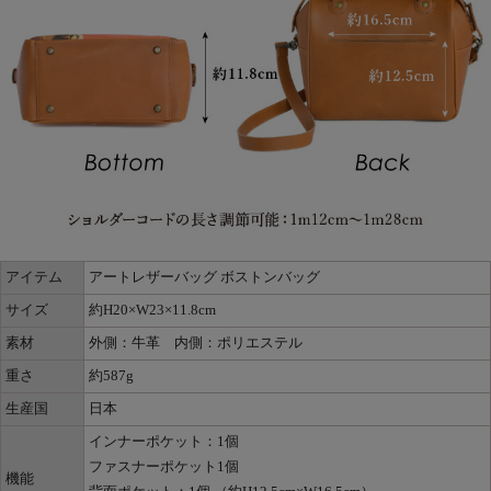
アイテム
アートレザーバッグ ボストンバッグ
サイズ
約H20×W23×11.8cm
素材
外側：牛革 内側：ポリエステル
重さ
約587g
生産国
日本
インナーポケット：1個
ファスナーポケット1個
機能