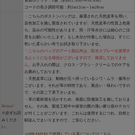
背面ポケット：1個 （約H12.5cm×W16.5cm）
コードの長さ調節可能：約1m12cm～1m28cm
・こちらのボストンバッグは、厳選された天然皮革を用い、
染色加工を施し製造されていますが、天然皮革の性質上色落
ち、染みの可能性があります。雨・汗等水分には細心のご注
意をお願いいたします。もし水分が付着した場合は、すぐに
乾いた柔らかい布でお拭き取り下さいませ。
・こちらのバッグのアート面以外は、防水スプレーを使用す
るとシミになる場合がございますので、推奨しておりませ
ん。
お手入れの際は、クロス・ブラシ・クリームでのケアを
お薦めしております。
・天然皮革には、動物が元々持っているシワ・ムラ・傷等が
ございます。それが革の特性であり、風合い・味わいですの
で、その旨ご了承下さいませ。
・革の素材感を活かすため、表面に防傷加工を施しておりま
Notice!
せん。その為、製造工程中や保管の際の薄い擦り痕やテカリ
※必ずお読
が付くことがございます。これらは使用するにつれ、自然と
みくださ
馴染んでまいりますので、ご安心ください。
い。
≫HIRAMEKI.で使用している革についてはこちら