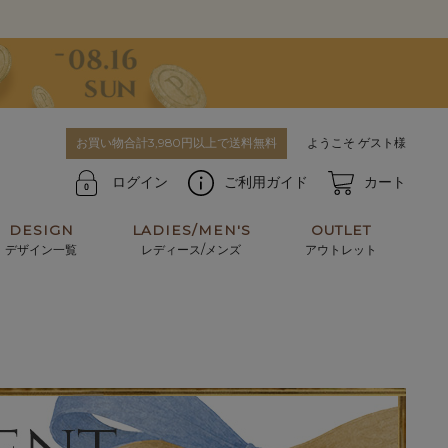
お買い物合計3,980円以上で送料無料
ようこそ ゲスト様
ログイン
ご利用ガイド
カート
DESIGN
LADIES/MEN'S
OUTLET
デザイン一覧
レディース/メンズ
アウトレット
牛革からサメ革などの他にはない希少なレザーま
使うほどに味わい深く育つ男性にお薦めの革小物
で。個性ある本革素材が揃っています。
や、ペアで使えるアイテムも。
パスケース
キーケース
マテリアルから探す
For men's