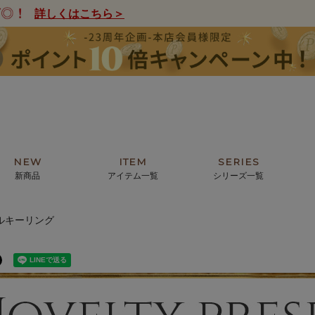
詳しくはこちら＞
NEW
ITEM
SERIES
新商品
アイテム一覧
シリーズ一覧
ルキーリング
クトの絵画からHIRAMEKI.オリジ
薦めの華やかなバッグから、革の上質
モリス
まで。日常にお気に入りのアートを。
ナチュラルな小物まで。
ザコメット
ノヴィア
ルリユール
ミニ財布
カードケース
小さい財布
アートから探す
For ladies
アニマルズ