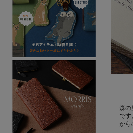
森の
です
から