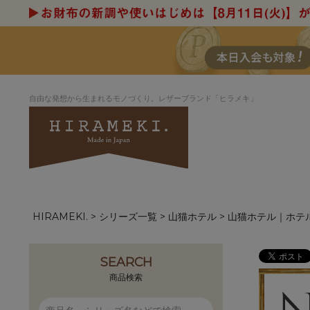
自由な発想から生まれるモノづくり。レザーブランド「ヒラメキ」
HIRAMEKI.
シリーズ一覧
山猫ホテル
山猫ホテル｜ホテ
アートヌメレザー
ラウンド
デザイナーセレ
お祝いにもお
ナルデザイン
さが楽しめる
ホワイトキャンバス
シーナリーオブ
SEARCH
ブルーアート
シャーク
商品検索
折り財布
長財布
アーキライン
パルム