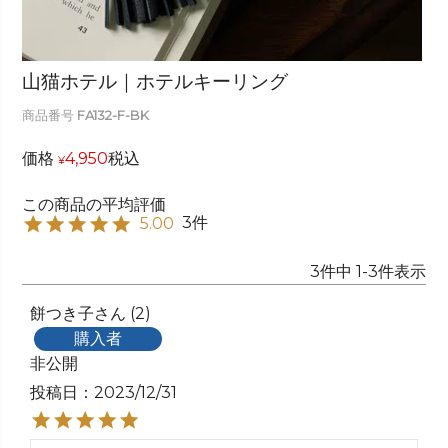
山猫ホテル｜ホテルキーリング
商品番号
FA132-F-BK
価格
4,950
税込
¥
3
5.00
3
件中
1
-
3
件表示
餅つき子
2
購入者
非公開
投稿日
2023/12/31