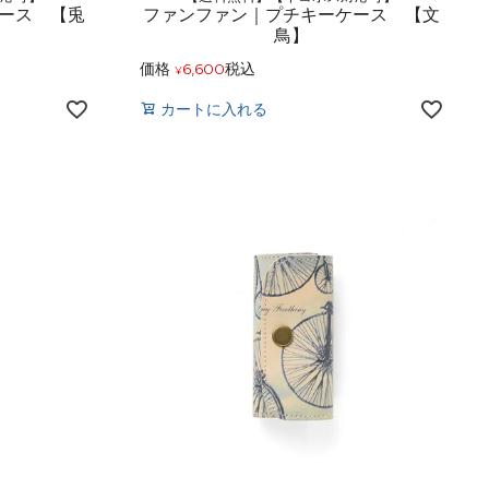
ース 【兎
ファンファン｜プチキーケース 【文
鳥】
価格
6,600
税込
¥
カートに入れる