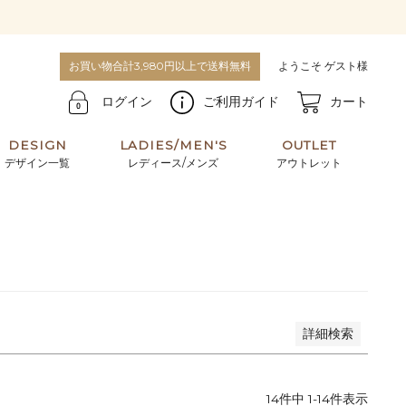
号/JANコード
お買い物合計3,980円以上で送料無料
ようこそ ゲスト様
ログイン
ご利用ガイド
カート
順
DESIGN
LADIES/MEN'S
OUTLET
着順
登録順
価格が安い順
価格が高い順
デザイン一覧
レディース/メンズ
アウトレット
先度順
レビュー順
キーワードヒット順
牛革からサメ革などの他にはない希少なレザーま
使うほどに味わい深く育つ男性にお薦めの革小物
で。個性ある本革素材が揃っています。
や、ペアで使えるアイテムも。
パスケース
キーケース
マテリアルから探す
For men's
詳細検索
14
件中
1
-
14
件表示