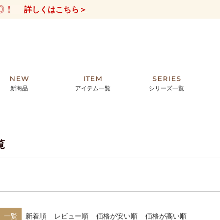
詳しくはこちら＞
ワード
商品番
並び
NEW
ITEM
SERIES
〜
新
新商品
アイテム一覧
シリーズ一覧
優
なし商品
在庫なし商品を表示しない
クトの絵画からHIRAMEKI.オリジ
薦めの華やかなバッグから、革の上質
モリス
まで。日常にお気に入りのアートを。
ナチュラルな小物まで。
覧
ザコメット
ノヴィア
検索
ルリユール
ミニ財布
カードケース
小さい財布
アートから探す
For ladies
アニマルズ
ー
ブライトン
ッグ
山猫ホテル
一覧
新着順
レビュー順
価格が安い順
価格が高い順