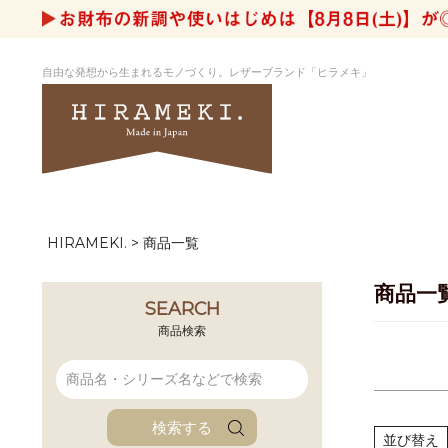
キー
自由な発想から生まれるモノづくり。レザーブランド「ヒラメキ」
価格
在庫
HIRAMEKI.
商品一覧
アートヌメレザー
ラウンド
デザイナーセレ
お祝いにもお
ナルデザイン
さが楽しめる
商品一
ホワイトキャンバス
シーナリーオブ
SEARCH
ブルーアート
シャーク
商品検索
折り財布
長財布
アーキライン
パルム
ファンファン
イタリアンレザ
検索する
ローダ
アートレザーバ
並び替え