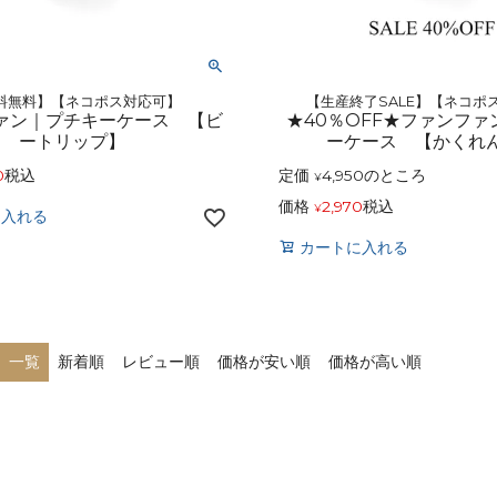
料無料】【ネコポス対応可】
【生産終了SALE】【ネコポ
ァン｜プチキーケース 【ビ
★40％OFF★ファンフ
ートリップ】
ーケース 【かくれ
0
税込
定価
4,950
のところ
¥
価格
2,970
税込
¥
に入れる
カートに入れる
一覧
新着順
レビュー順
価格が安い順
価格が高い順