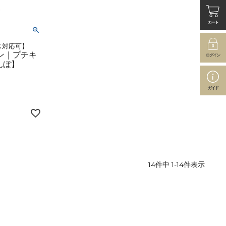
カート
ス対応可】
ァン｜プチキ
ログイン
んぼ】
ガイド
14
件中
1
-
14
件表示