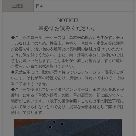
生産国
日本
NOTICE!
※必ずお読みください。
◆こちらのロールキーケースは、革本来の風合いを生かすナチュ
ラルな仕上げのため、性質上、色移り・色落ち・水染み等に注意
が必要です。淡い色の衣服等との長時間の接触は避けていただく
ようお気を付けください。また、雨・汗等の水分には細心のご注
意をお願いいたします。もし水分が付着した場合は、すぐに乾い
た柔らかい布でお拭き取りください。
◆天然皮革には、動物が元々持っているシワ・ムラ・傷等がござ
います。それが革の特性であり、風合い・味わいですので、その
旨ご了承下さいませ。
◆こちらで使用しているイタリアンレザーは、革の厚みをある程
度均一にする「革漉き処理」の際、革の裏面の一部に筋ができる
場所がございます。（以下の画像参照）こちらは革の製造工程に
おいて避けられないものであり、貴重な天然素材として弊社では
使用しております。