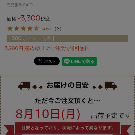
商品番号
FA121
3,300
価格
¥
税込
4.67
（
6
）
[
300
ポイント進呈 ]
3,980円(税込)以上のご注文で送料無料